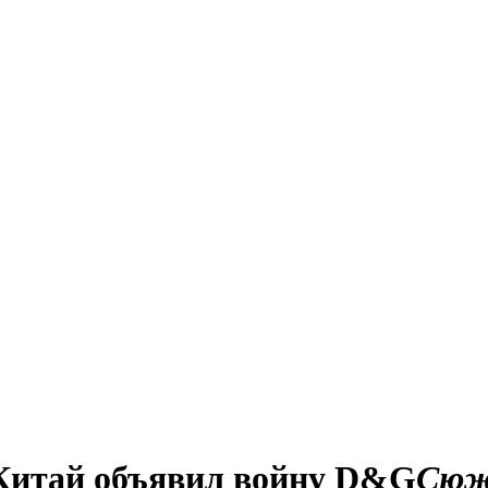
 Китай объявил войну D&G
Сю