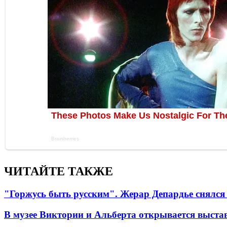
ЧИТАЙТЕ ТАКЖЕ
"Горжусь быть русским". Жерар Депардье снялся 
В музее Виктории и Альберта открывается выста