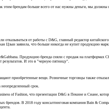
ак этим брендам больше всего от нас нужны деньги, мы должны г
али отказываться от работы с D&G, главный редактор китайског
 Чжан Цзыи заявила, что больше никогда не купит продукцию мар
Gabbana. Продукцию бренда сняли с продаж на платформах China'
т результатов. И это в "черную пятницу".
ращают приобретенные вещи. Розничные торговцы также отказа
 неопределенный срок.
usiness of Fashion, что презентации D&G в Пекине и Сиане, ко
х брендов. В 2018 году консалтинговая компания Bain & Compan
цента.