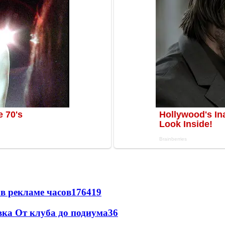
в рекламе часов
176
4
19
вка От клуба до подиума
3
6