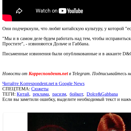
Они подчеркнули, что любят китайскую культуру, у которой "ес
"Мы и в самом деле будем работать над тем, чтобы исправить
Простите", - извиняются Дольче и Габбана.
Письменные извинения были опубликованные и в акканте D&G 
Новости от
Корреспондент.net
в Telegram. Подписывайтесь н
Читайте Korrespondent.net в Google News
СПЕЦТЕМА:
Сюжеты
ТЕГИ:
Китай
,
реклама
,
расизм
,
бойкот
,
Dolce&Gabbana
Если вы заметили ошибку, выделите необходимый текст и нажми