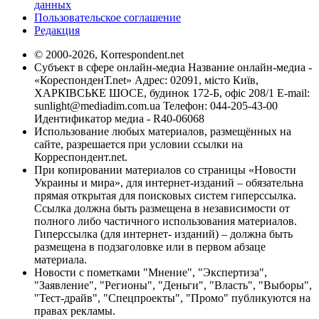
данных
Пользовательское соглашение
Редакция
© 2000-2026, Korrespondent.net
Субъект в сфере онлайн-медиа Название онлайн-медиа -
«КореспонденТ.net» Адрес: 02091, місто Київ,
ХАРКІВСЬКЕ ШОСЕ, будинок 172-Б, офіс 208/1 E-mail:
sunlight@mediadim.com.ua
Телефон: 044-205-43-00
Идентификатор медиа - R40-06068
Использование любых материалов, размещённых на
сайте, разрешается при условии ссылки на
Корреспондент.net.
При копировании материалов со страницы «Новости
Украины и мира», для интернет-изданий – обязательна
прямая открытая для поисковых систем гиперссылка.
Ссылка должна быть размещена в независимости от
полного либо частичного использования материалов.
Гиперссылка (для интернет- изданий) – должна быть
размещена в подзаголовке или в первом абзаце
материала.
Новости с пометками "Мнение", "Экспертиза",
"Заявление", "Регионы", "Деньги", "Власть", "Выборы",
"Тест-драйв", "Спецпроекты", "Промо" публикуются на
правах рекламы.