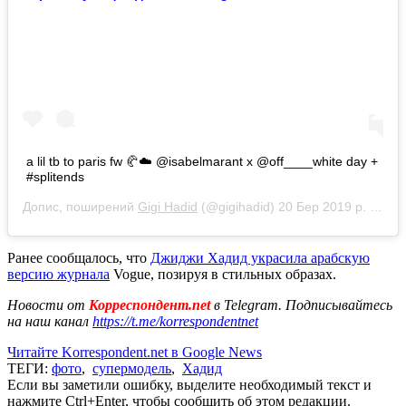
a lil tb to paris fw 🥐☁️ @isabelmarant x @off____white day +
#splitends
Допис, поширений
Gigi Hadid
(@gigihadid)
20 Бер 2019 р. о 9:39 PDT
Ранее сообщалось, что
Джиджи Хадид украсила арабскую
версию журнала
Vogue, позируя в стильных образах.
Новости от
Корреспондент.net
в Telegram. Подписывайтесь
на наш канал
https://t.me/korrespondentnet
Читайте Korrespondent.net в Google News
ТЕГИ:
фото
,
супермодель
,
Хадид
Если вы заметили ошибку, выделите необходимый текст и
нажмите Ctrl+Enter, чтобы сообщить об этом редакции.