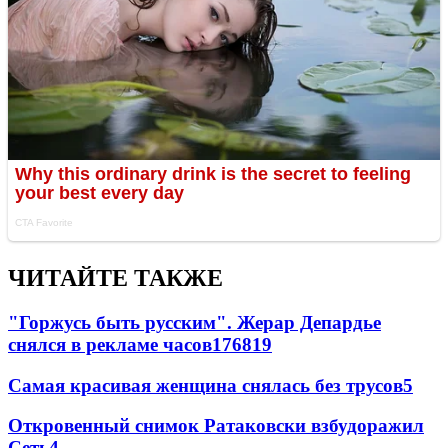
ЧИТАЙТЕ ТАКЖЕ
"Горжусь быть русским". Жерар Депардье
снялся в рекламе часов
176
8
19
Самая красивая женщина снялась без трусов
5
Откровенный снимок Ратаковски взбудоражил
Сеть
4