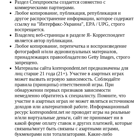
Раздел Спецпроекты создается совместно с
коммерческими партнерами.
Любое копирование, публикация, републикация и
другое распространение информации, которое содержит
ссылку на "Интерфакс-Украина", EPA / UPG, строго
воспрещается.
Владелец веб-страницы в разделе Я- Корреспондент
является автор публикации.
Любое копирование, перепечатка и воспроизведение
фотографий и/или аудиовизуальных материалов,
принадлежащих правообладателю Getty Images, строго
запрещено.
Материалы сайта korrespondent.net предназначены для
лиц старше 21 года (21+). Участие в азартных играх
может вызвать игровую зависимость. Соблюдайте
правила (принципы) ответственной игры. При
обнаружении первых признаков зависимости
немедленно обратитесь к специалисту. Помните, что
участие в азартных играх не может являться источником
доходов или альтернативой работе. Информационный
ресурс korrespondent.net не проводит игры на реальные
и/или виртуальные деньги, сайт не принимает ни в
какой форме оплату ставок и других платежей, которые
связаны/могут быть связаны с азартными играми,
букмекерами или тотализаторами. Какие-либо