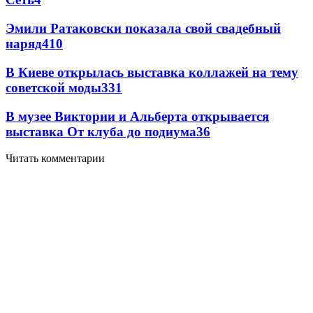
Эмили Ратаковски показала свой свадебный
наряд
4
10
В Киеве открылась выставка коллажей на тему
советской моды
3
31
В музее Виктории и Альберта открывается
выставка От клуба до подиума
3
6
Читать комментарии