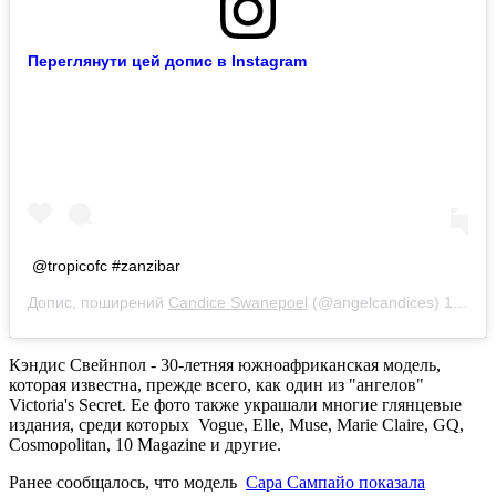
Переглянути цей допис в Instagram
@tropicofc #zanzibar
Допис, поширений
Candice Swanepoel
(@angelcandices)
16 Кві 2019 р. о 10:45 PDT
Кэндис Свейнпол - 30-летняя южноафриканская модель,
которая известна, прежде всего, как один из "ангелов"
Victoria's Secret. Ее фото также украшали многие глянцевые
издания, среди которых Vogue, Elle, Muse, Marie Claire, GQ,
Cosmopolitan, 10 Magazine и другие.
Ранее сообщалось, что модель
Сара Сампайо показала