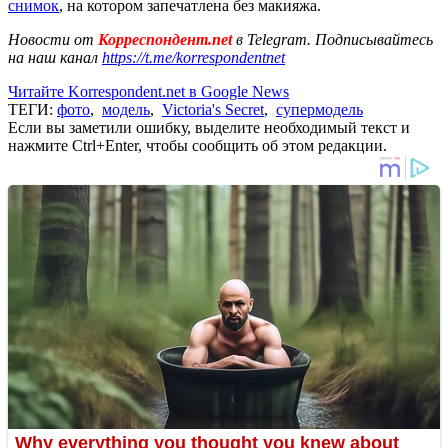
снимок
, на котором запечатлена без макияжа.
Новости от
Корреспондент.net
в Telegram. Подписывайтесь
на наш канал
https://t.me/korrespondentnet
Читайте Korrespondent.net в Google News
ТЕГИ:
фото
,
модель
,
Victoria's Secret
,
супермодель
Если вы заметили ошибку, выделите необходимый текст и
нажмите Ctrl+Enter, чтобы сообщить об этом редакции.