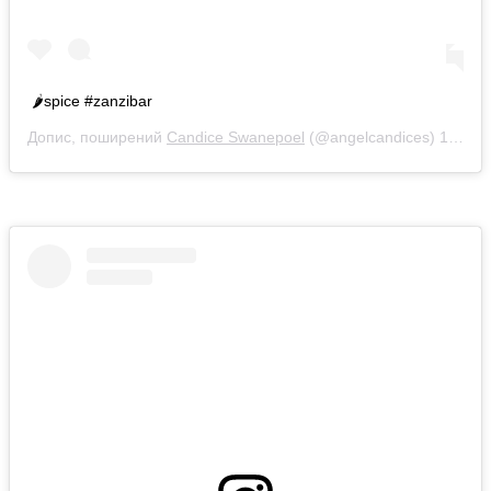
🌶spice #zanzibar
Допис, поширений
Candice Swanepoel
(@angelcandices)
18 Кві 2019 р. о 6:01 PDT