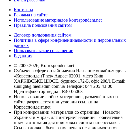
Контакты
Реклама на сайте
Использование материалов korrespondent.net
Правила пользования сайтом
Договор пользования сайтом
Политика в сфере конфиденциальности и персональных
данных
Пользовательское соглашение
Редакция
© 2000-2026, Korrespondent.net
Субъект в сфере онлайн-медиа Название онлайн-медиа -
«КореспонденТ.net» Адрес: 02091, місто Київ,
ХАРКІВСЬКЕ ШОСЕ, будинок 172-Б, офіс 208/1 E-mail:
sunlight@mediadim.com.ua
Телефон: 044-205-43-00
Идентификатор медиа - R40-06068
Использование любых материалов, размещённых на
сайте, разрешается при условии ссылки на
Корреспондент.net.
При копировании материалов со страницы «Новости
Украины и мира», для интернет-изданий – обязательна
прямая открытая для поисковых систем гиперссылка.
Ссылка должна быть размещена в независимости от