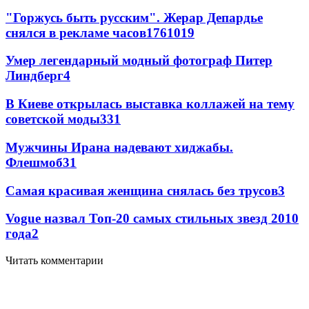
"Горжусь быть русским". Жерар Депардье
снялся в рекламе часов
176
10
19
Умер легендарный модный фотограф Питер
Линдберг
4
В Киеве открылась выставка коллажей на тему
советской моды
3
31
Мужчины Ирана надевают хиджабы.
Флешмоб
3
1
Самая красивая женщина снялась без трусов
3
Vogue назвал Топ-20 самых стильных звезд 2010
года
2
Читать комментарии