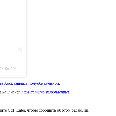
24 Кві 2019 р. о 9:55 PDT
за Хоск снялась полуобнаженной
.
а наш канал
https://t.me/korrespondentnet
те Ctrl+Enter, чтобы сообщить об этом редакции.