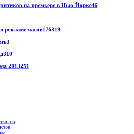
критиков на премьере в Нью-Йорке
4
6
в рекламе часов
176
3
19
еть
3
яд
3
10
има 2013
2
51
истов
ода