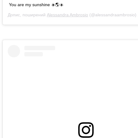
You are my sunshine ☀️🌎☀️
Допис, поширений
Alessandra Ambrosio
(@alessandraambrosio)