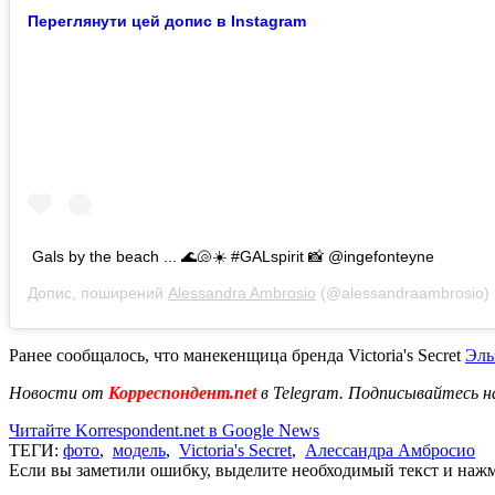
Переглянути цей допис в Instagram
Gals by the beach ... 🌊🐚☀️ #GALspirit 📸 @ingefonteyne
Допис, поширений
Alessandra Ambrosio
(@alessandraambrosio)
Ранее сообщалось, что манекенщица бренда Victoria's Secret
Эль
Новости от
Корреспондент.net
в Telegram. Подписывайтесь н
Читайте Korrespondent.net в Google News
ТЕГИ:
фото
,
модель
,
Victoria's Secret
,
Алессандра Амбросио
Если вы заметили ошибку, выделите необходимый текст и нажми