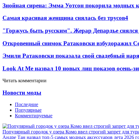
Знойная сирена: Эмма Уотсон покорила модных 
Самая красивая женщина снялась без трусов
4
"Горжусь быть русским". Жерар Депардье снялся 
Откровенный снимок Ратаковски взбудоражил С
Эмили Ратаковски показала свой свадебный нар
Look At Me назвал 10 новых лиц показов осень-з
Читать комментарии
Новости моды
Последние
Популярные
Комментируемые
Популярный городок у озера Комо ввел строгий запрет для тур
Андре Тан назвал топ-5 самых модных аксессуаров лета 2026 г