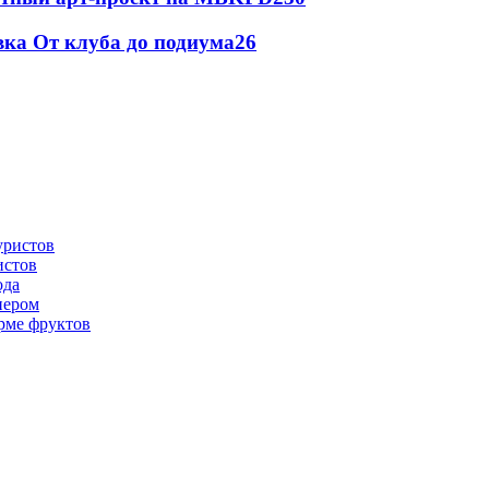
вка От клуба до подиума
2
6
истов
ода
нером
рме фруктов