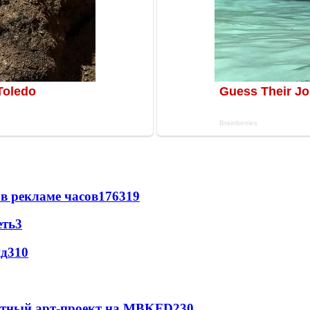
в рекламе часов
176
3
19
еть
3
яд
3
10
естный арт-проект на MBKFD
2
30