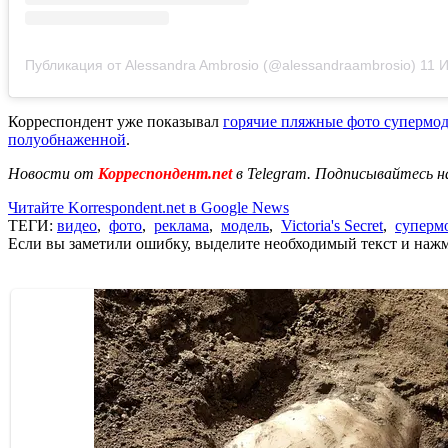
Публикация от Alessandra Ambrosio (@alessandraambrosio)
11 Июн
Корреспондент уже показывал
горячие пляжные фото супермо
полуобнаженной
.
Новости от
Корреспондент.net
в Telegram. Подписывайтесь н
Читайте Korrespondent.net в Google News
ТЕГИ:
видео
,
фото
,
реклама
,
модель
,
Victoria's Secret
,
суперм
Если вы заметили ошибку, выделите необходимый текст и нажми