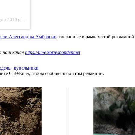
 2019 в 12:22 PDT
дели Алессандры Амбросио
, сделанные в рамках этой рекламно
а наш канал
https://t.me/korrespondentnet
одель
,
купальники
те Ctrl+Enter, чтобы сообщить об этом редакции.