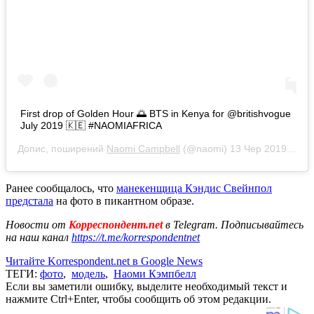
First drop of Golden Hour 🌅 BTS in Kenya for @britishvogue
July 2019 🇰🇪 #NAOMIAFRICA
Допис, поширений
Naomi Campbell
(@naomi)
13 Чер 2019 р. о 9:01 PDT
Ранее сообщалось, что
манекенщица Кэндис Свейнпол
предстала
на фото в пикантном образе.
Новости от
Корреспондент.net
в Telegram. Подписывайтесь
на наш канал
https://t.me/korrespondentnet
Читайте Korrespondent.net в Google News
ТЕГИ:
фото
,
модель
,
Наоми Кэмпбелл
Если вы заметили ошибку, выделите необходимый текст и
нажмите Ctrl+Enter, чтобы сообщить об этом редакции.