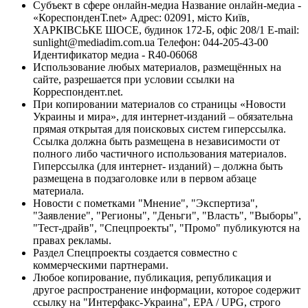
Субъект в сфере онлайн-медиа Название онлайн-медиа -
«КореспонденТ.net» Адрес: 02091, місто Київ,
ХАРКІВСЬКЕ ШОСЕ, будинок 172-Б, офіс 208/1 E-mail:
sunlight@mediadim.com.ua
Телефон: 044-205-43-00
Идентификатор медиа - R40-06068
Использование любых материалов, размещённых на
сайте, разрешается при условии ссылки на
Корреспондент.net.
При копировании материалов со страницы «Новости
Украины и мира», для интернет-изданий – обязательна
прямая открытая для поисковых систем гиперссылка.
Ссылка должна быть размещена в независимости от
полного либо частичного использования материалов.
Гиперссылка (для интернет- изданий) – должна быть
размещена в подзаголовке или в первом абзаце
материала.
Новости с пометками "Мнение", "Экспертиза",
"Заявление", "Регионы", "Деньги", "Власть", "Выборы",
"Тест-драйв", "Спецпроекты", "Промо" публикуются на
правах рекламы.
Раздел Спецпроекты создается совместно с
коммерческими партнерами.
Любое копирование, публикация, републикация и
другое распространение информации, которое содержит
ссылку на "Интерфакс-Украина", EPA / UPG, строго