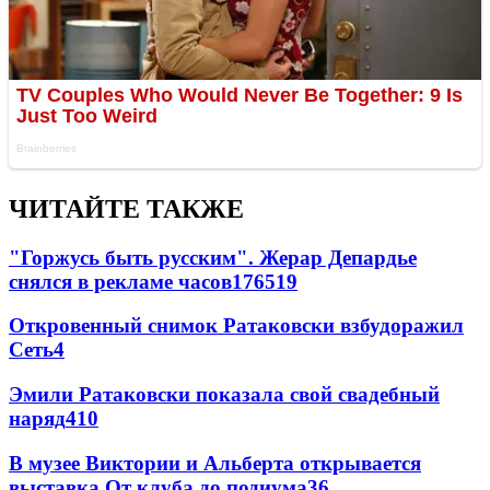
ЧИТАЙТЕ ТАКЖЕ
"Горжусь быть русским". Жерар Депардье
снялся в рекламе часов
176
5
19
Откровенный снимок Ратаковски взбудоражил
Сеть
4
Эмили Ратаковски показала свой свадебный
наряд
4
10
В музее Виктории и Альберта открывается
выставка От клуба до подиума
3
6