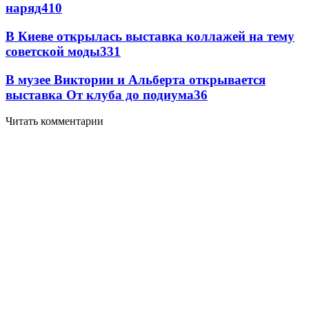
наряд
4
10
В Киеве открылась выставка коллажей на тему
советской моды
3
31
В музее Виктории и Альберта открывается
выставка От клуба до подиума
3
6
Читать комментарии