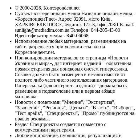
© 2000-2026, Korrespondent.net
Субъект в сфере онлайн-медиа Название онлайн-медиа -
«КореспонденТ.net» Адрес: 02091, місто Київ,
ХАРКІВСЬКЕ ШОСЕ, будинок 172-Б, офіс 208/1 E-mail:
sunlight@mediadim.com.ua
Телефон: 044-205-43-00
Идентификатор медиа - R40-06068
Использование любых материалов, размещённых на
сайте, разрешается при условии ссылки на
Корреспондент.net.
При копировании материалов со страницы «Новости
Украины и мира», для интернет-изданий – обязательна
прямая открытая для поисковых систем гиперссылка.
Ссылка должна быть размещена в независимости от
полного либо частичного использования материалов.
Гиперссылка (для интернет- изданий) – должна быть
размещена в подзаголовке или в первом абзаце
материала.
Новости с пометками "Мнение", "Экспертиза",
"Заявление", "Регионы", "Деньги", "Власть", "Выборы",
"Тест-драйв", "Спецпроекты", "Промо" публикуются на
правах рекламы.
Раздел Спецпроекты создается совместно с
коммерческими партнерами.
Любое копирование, публикация, републикация и