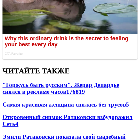
ЧИТАЙТЕ ТАКЖЕ
"Горжусь быть русским". Жерар Депардье
снялся в рекламе часов
176
8
19
Самая красивая женщина снялась без трусов
5
Откровенный снимок Ратаковски взбудоражил
Сеть
4
Эмили Ратаковски показала свой свадебный