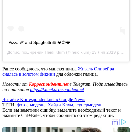
Pizza 🍕 and Spaghetti 🍝 ❤️😍❤️
Допис, поширений
Heidi Klum
(@heidiklum)
29 Лип 2019 р. о 9:53 PDT
Ранее сообщалось, что манекенщица
Жизель Оливейра
снялась в золотом бикини
для обложки глянца.
Новости от
Корреспондент.net
в Telegram. Подписывайтесь
на наш канал
https://t.me/korrespondentnet
Читайте Korrespondent.net в Google News
ТЕГИ:
фото
,
модель
,
Хайди Клум
,
супермодель
Если вы заметили ошибку, выделите необходимый текст и
нажмите Ctrl+Enter, чтобы сообщить об этом редакции.