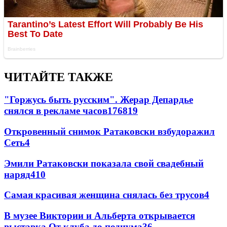
ЧИТАЙТЕ ТАКЖЕ
"Горжусь быть русским". Жерар Депардье
снялся в рекламе часов
176
8
19
Откровенный снимок Ратаковски взбудоражил
Сеть
4
Эмили Ратаковски показала свой свадебный
наряд
4
10
Самая красивая женщина снялась без трусов
4
В музее Виктории и Альберта открывается
выставка От клуба до подиума
3
6