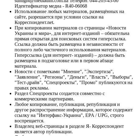
sunlight@mediadim.com.ua
Телефон: 044-205-43-00
Идентификатор медиа - R40-06068
Использование любых материалов, размещённых на
сайте, разрешается при условии ссылки на
Корреспондент.net.
При копировании материалов со страницы «Новости
Украины и мира», для интернет-изданий – обязательна
прямая открытая для поисковых систем гиперссылка.
Ссылка должна быть размещена в независимости от
полного либо частичного использования материалов.
Гиперссылка (для интернет- изданий) – должна быть
размещена в подзаголовке или в первом абзаце
материала.
Новости с пометками "Мнение", "Экспертиза",
"Заявление", "Регионы", "Деньги", "Власть", "Выборы",
"Тест-драйв", "Спецпроекты", "Промо" публикуются на
правах рекламы.
Раздел Спецпроекты создается совместно с
коммерческими партнерами.
Любое копирование, публикация, републикация и
другое распространение информации, которое содержит
ссылку на "Интерфакс-Украина", EPA / UPG, строго
воспрещается.
Владелец веб-страницы в разделе Я- Корреспондент
является автор публикации.