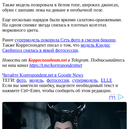
Также модель позировала в белом топе, широких джинсах,
обуви с шипами лежа на диване в необычной позе.
Еще несколько нарядов были яркими салатово-оранжевыми.
На одном снимке звезда снялась в плотных колготах
морковного цвета.
Ранее
супермодель покорила Сеть фото в смелом бикини
.
Также Корреспондент писал о том, что
модель Кэндис
Свейнпол снялась в яркой фотосессии
.
Новости от
Корреспондент.net
в Telegram. Подписывайтесь
на наш канал
https://t.me/korrespondentnet
Читайте Korrespondent.net в Google News
ТЕГИ:
фото
,
модель
,
фотосессия
,
супермодель
,
ELLE
Если вы заметили ошибку, выделите необходимый текст и
нажмите Ctrl+Enter, чтобы сообщить об этом редакции.