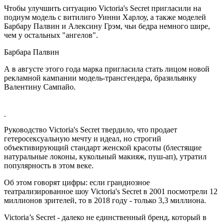
Чтобы улучшить ситуацию Victoria's Secret пригласили на
подиум модель с витилиго Уинни Харлоу, а также моделей
Барбару Палвин и Алексину Грэм, чьи бедра немного шире,
чем у остальных "ангелов".
Барбара Палвин
А в августе этого года марка пригласила стать лицом новой
рекламной кампании модель-трансгендера, бразильянку
Валентину Сампайо.
Руководство Victoria's Secret твердило, что продает
гетеросексуальную мечту и идеал, но строгий
объективирующий стандарт женской красоты (блестящие
натуральные локоны, кукольный макияж, пуш-ап), утратил
популярность в этом веке.
Об этом говорят цифры: если грандиозное
театрализированное шоу Victoria's Secret в 2001 посмотрели 12
миллионов зрителей, то в 2018 году - только 3,3 миллиона.
Victoria’s Secret - далеко не единственный бренд, который в