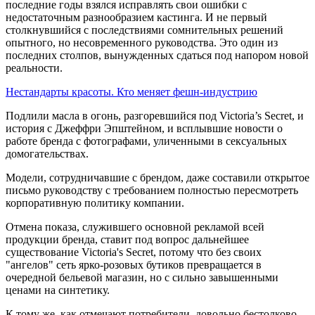
последние годы взялся исправлять свои ошибки с
недостаточным разнообразием кастинга. И не первый
столкнувшийся с последствиями сомнительных решений
опытного, но несовременного руководства. Это один из
последних столпов, вынужденных сдаться под напором новой
реальности.
Нестандарты красоты. Кто меняет фешн-индустрию
Подлили масла в огонь, разгоревшийся под Victoria’s Secret, и
история с Джеффри Эпштейном, и всплывшие новости о
работе бренда с фотографами, уличенными в сексуальных
домогательствах.
Модели, сотрудничавшие с брендом, даже составили открытое
письмо руководству с требованием полностью пересмотреть
корпоративную политику компании.
Отмена показа, служившего основной рекламой всей
продукции бренда, ставит под вопрос дальнейшее
существование Victoria's Secret, потому что без своих
"ангелов" сеть ярко-розовых бутиков превращается в
очередной бельевой магазин, но с сильно завышенными
ценами на синтетику.
К тому же, как отмечают потребители, довольно бестолково