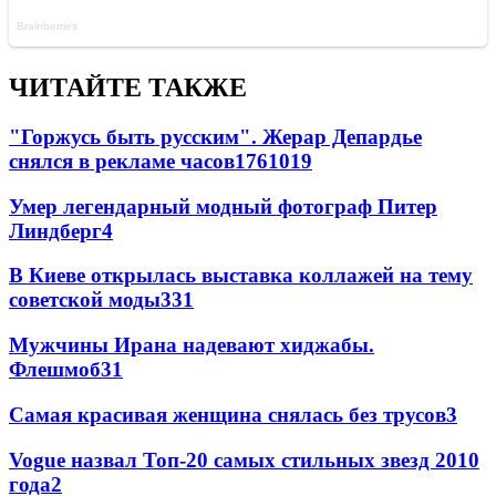
ЧИТАЙТЕ ТАКЖЕ
"Горжусь быть русским". Жерар Депардье
снялся в рекламе часов
176
10
19
Умер легендарный модный фотограф Питер
Линдберг
4
В Киеве открылась выставка коллажей на тему
советской моды
3
31
Мужчины Ирана надевают хиджабы.
Флешмоб
3
1
Самая красивая женщина снялась без трусов
3
Vogue назвал Топ-20 самых стильных звезд 2010
года
2