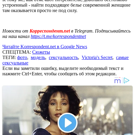
устроенный - найти подходящее белье современной женщине
там оказывается просто не под силу.
Новости от
Корреспондент.net
в Telegram. Подписывайтесь
на наш канал
https://t.me/korrespondentnet
Читайте Korrespondent.net в Google News
СПЕЦТЕМА:
Сюжеты
ТЕГИ:
фото
,
модель
,
сексуальность
,
Victoria's Secret
,
самые
сексуальные
Если вы заметили ошибку, выделите необходимый текст и
нажмите Ctrl+Enter, чтобы сообщить об этом редакции.