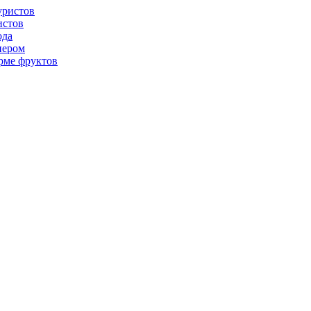
истов
ода
нером
рме фруктов