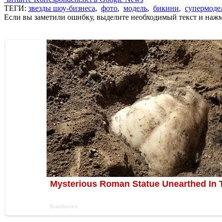
ТЕГИ:
звезды шоу-бизнеса
,
фото
,
модель
,
бикини
,
супермоде
Если вы заметили ошибку, выделите необходимый текст и нажми