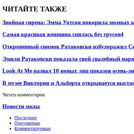
ЧИТАЙТЕ ТАКЖЕ
Знойная сирена: Эмма Уотсон покорила модных 
Самая красивая женщина снялась без трусов
4
Откровенный снимок Ратаковски взбудоражил С
Эмили Ратаковски показала свой свадебный нар
Look At Me назвал 10 новых лиц показов осень-з
В музее Виктории и Альберта открывается выста
Читать комментарии
Новости моды
Последние
Популярные
Комментируемые