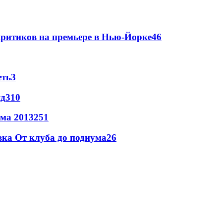
критиков на премьере в Нью-Йорке
4
6
еть
3
яд
3
10
има 2013
2
51
вка От клуба до подиума
2
6