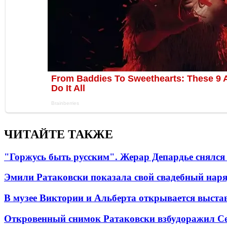
ЧИТАЙТЕ ТАКЖЕ
"Горжусь быть русским". Жерар Депардье снялся 
Эмили Ратаковски показала свой свадебный нар
В музее Виктории и Альберта открывается выста
Откровенный снимок Ратаковски взбудоражил С