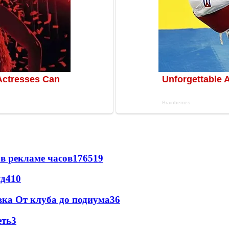
в рекламе часов
176
5
19
яд
4
10
вка От клуба до подиума
3
6
еть
3