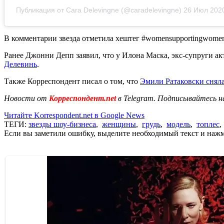
Публикация от Cara Delevingne (@caradelevingne)
26 Июл 2020
В комментарии звезда отметила хештег #womensupportingwome
Ранее Джонни Депп заявил, что у Илона Маска, экс-супруги ак
Делевинь
.
Также Корреспондент писал о том, что
Эмили Ратаковски сняла
Новости от
Корреспондент.net
в Telegram. Подписывайтесь н
Читайте Korrespondent.net в Google News
ТЕГИ:
звезды шоу-бизнеса
,
женщины
,
грудь
,
модель
,
топлес
Если вы заметили ошибку, выделите необходимый текст и нажми