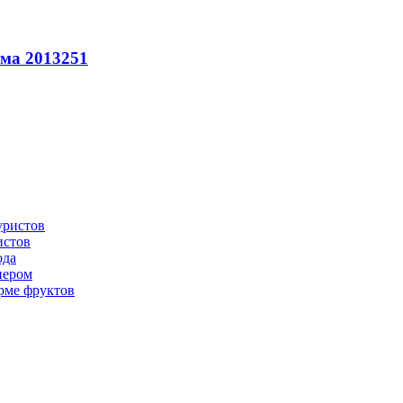
има 2013
2
51
истов
ода
нером
рме фруктов