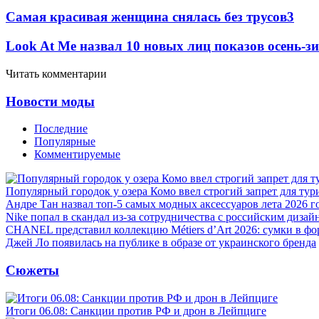
Самая красивая женщина снялась без трусов
3
Look At Me назвал 10 новых лиц показов осень-з
Читать комментарии
Новости моды
Последние
Популярные
Комментируемые
Популярный городок у озера Комо ввел строгий запрет для тур
Андре Тан назвал топ-5 самых модных аксессуаров лета 2026 г
Nike попал в скандал из-за сотрудничества с российским дизай
CHANEL представил коллекцию Métiers d’Art 2026: сумки в фо
Джей Ло появилась на публике в образе от украинского бренда
Сюжеты
Итоги 06.08: Санкции против РФ и дрон в Лейпциге