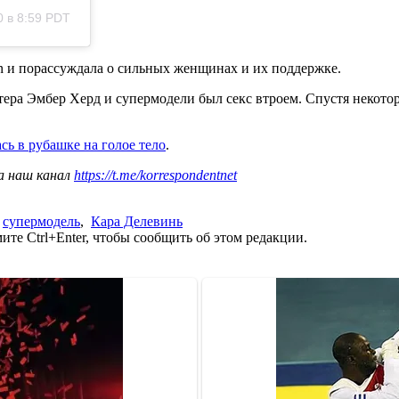
 в 8:59 PDT
n и порассуждала о сильных женщинах и их поддержке.
тера Эмбер Херд и супермодели был секс втроем. Спустя некото
сь в рубашке на голое тело
.
а наш канал
https://t.me/korrespondentnet
,
супермодель
,
Кара Делевинь
те Ctrl+Enter, чтобы сообщить об этом редакции.