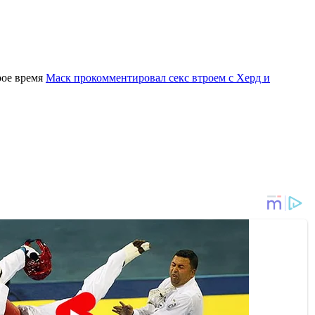
рое время
Маск прокомментировал секс втроем с Херд и