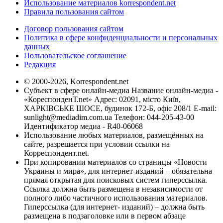
Использование материалов korrespondent.net
Правила пользования сайтом
Договор пользования сайтом
Политика в сфере конфиденциальности и персональных
данных
Пользовательское соглашение
Редакция
© 2000-2026, Korrespondent.net
Субъект в сфере онлайн-медиа Название онлайн-медиа -
«КореспонденТ.net» Адрес: 02091, місто Київ,
ХАРКІВСЬКЕ ШОСЕ, будинок 172-Б, офіс 208/1 E-mail:
sunlight@mediadim.com.ua
Телефон: 044-205-43-00
Идентификатор медиа - R40-06068
Использование любых материалов, размещённых на
сайте, разрешается при условии ссылки на
Корреспондент.net.
При копировании материалов со страницы «Новости
Украины и мира», для интернет-изданий – обязательна
прямая открытая для поисковых систем гиперссылка.
Ссылка должна быть размещена в независимости от
полного либо частичного использования материалов.
Гиперссылка (для интернет- изданий) – должна быть
размещена в подзаголовке или в первом абзаце