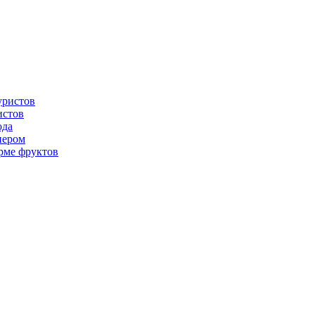
истов
ода
нером
рме фруктов