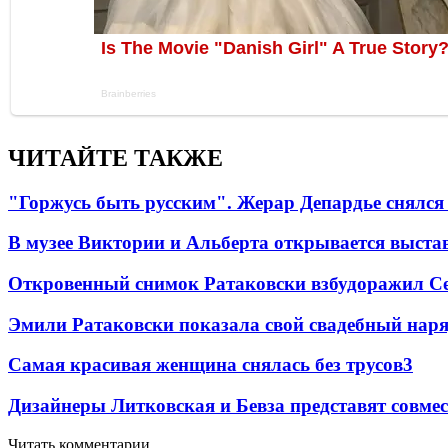
ЧИТАЙТЕ ТАКЖЕ
"Горжусь быть русским". Жерар Депардье снялся 
В музее Виктории и Альберта открывается выста
Откровенный снимок Ратаковски взбудоражил С
Эмили Ратаковски показала свой свадебный нар
Самая красивая женщина снялась без трусов
3
Дизайнеры Литковская и Бевза представят совм
Читать комментарии