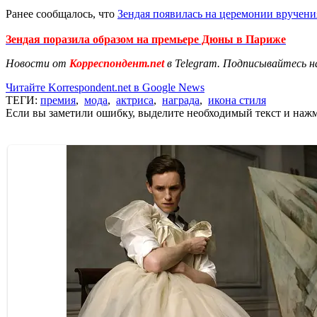
Ранее сообщалось, что
Зендая появилась на церемонии вручен
Зендая поразила образом на премьере Дюны в Париже
Новости от
Корреспондент.net
в Telegram. Подписывайтесь н
Читайте Korrespondent.net в Google News
ТЕГИ:
премия
,
мода
,
актриса
,
награда
,
икона стиля
Если вы заметили ошибку, выделите необходимый текст и нажми