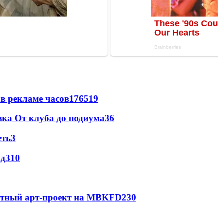
в рекламе часов
176
5
19
вка От клуба до подиума
3
6
еть
3
яд
3
10
естный арт-проект на MBKFD
2
30