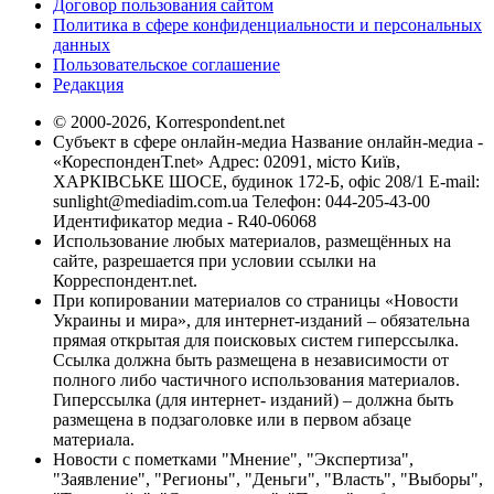
Договор пользования сайтом
Политика в сфере конфиденциальности и персональных
данных
Пользовательское соглашение
Редакция
© 2000-2026, Korrespondent.net
Субъект в сфере онлайн-медиа Название онлайн-медиа -
«КореспонденТ.net» Адрес: 02091, місто Київ,
ХАРКІВСЬКЕ ШОСЕ, будинок 172-Б, офіс 208/1 E-mail:
sunlight@mediadim.com.ua
Телефон: 044-205-43-00
Идентификатор медиа - R40-06068
Использование любых материалов, размещённых на
сайте, разрешается при условии ссылки на
Корреспондент.net.
При копировании материалов со страницы «Новости
Украины и мира», для интернет-изданий – обязательна
прямая открытая для поисковых систем гиперссылка.
Ссылка должна быть размещена в независимости от
полного либо частичного использования материалов.
Гиперссылка (для интернет- изданий) – должна быть
размещена в подзаголовке или в первом абзаце
материала.
Новости с пометками "Мнение", "Экспертиза",
"Заявление", "Регионы", "Деньги", "Власть", "Выборы",