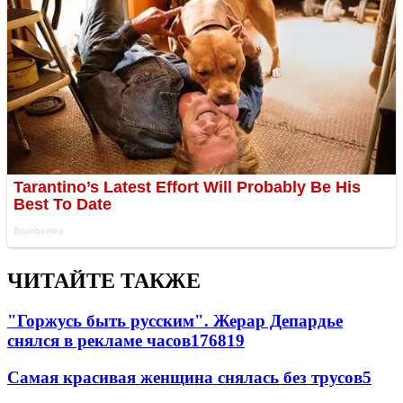
ЧИТАЙТЕ ТАКЖЕ
"Горжусь быть русским". Жерар Депардье
снялся в рекламе часов
176
8
19
Самая красивая женщина снялась без трусов
5