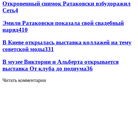
Откровенный снимок Ратаковски взбудоражил
Сеть
4
Эмили Ратаковски показала свой свадебный
наряд
4
10
В Киеве открылась выставка коллажей на тему
советской моды
3
31
В музее Виктории и Альберта открывается
выставка От клуба до подиума
3
6
Читать комментарии