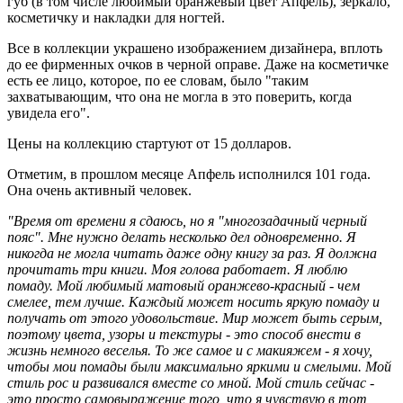
губ (в том числе любимый оранжевый цвет Апфель), зеркало,
косметичку и накладки для ногтей.
Все в коллекции украшено изображением дизайнера, вплоть
до ее фирменных очков в черной оправе. Даже на косметичке
есть ее лицо, которое, по ее словам, было "таким
захватывающим, что она не могла в это поверить, когда
увидела его".
Цены на коллекцию стартуют от 15 долларов.
Отметим, в прошлом месяце Апфель исполнился 101 года.
Она очень активный человек.
"Время от времени я сдаюсь, но я "многозадачный черный
пояс". Мне нужно делать несколько дел одновременно. Я
никогда не могла читать даже одну книгу за раз. Я должна
прочитать три книги. Моя голова работает. Я люблю
помаду. Мой любимый матовый оранжево-красный - чем
смелее, тем лучше. Каждый может носить яркую помаду и
получать от этого удовольствие. Мир может быть серым,
поэтому цвета, узоры и текстуры - это способ внести в
жизнь немного веселья. То же самое и с макияжем - я хочу,
чтобы мои помады были максимально яркими и смелыми. Мой
стиль рос и развивался вместе со мной. Мой стиль сейчас -
это просто самовыражение того, что я чувствую в тот