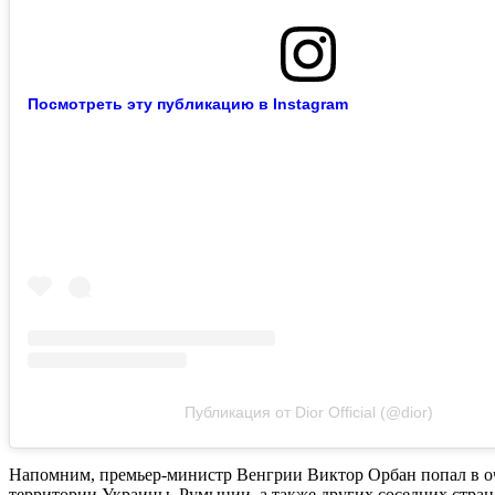
Посмотреть эту публикацию в Instagram
Публикация от Dior Official (@dior)
Напомним, премьер-министр Венгрии Виктор Орбан попал в оче
территории Украины, Румынии, а также других соседних стран