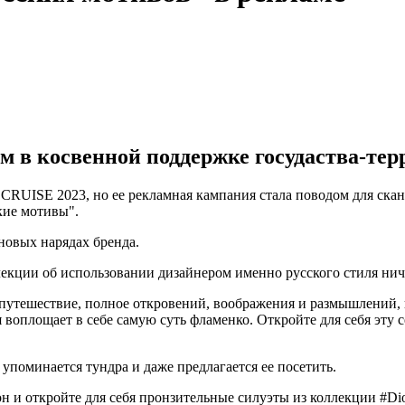
м в косвенной поддержке госудаства-тер
RUISE 2023, но ее рекламная кампания стала поводом для скан
ские мотивы".
новых нарядах бренда.
екции об использовании дизайнером именно русского стиля ничег
 путешествие, полное откровений, воображения и размышлений, 
ая воплощает в себе самую суть фламенко. Откройте для себя э
упоминается тундра и даже предлагается ее посетить.
он и откройте для себя пронзительные силуэты из коллекции #Dio