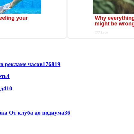
в рекламе часов
176
8
19
еть
4
яд
4
10
вка От клуба до подиума
3
6