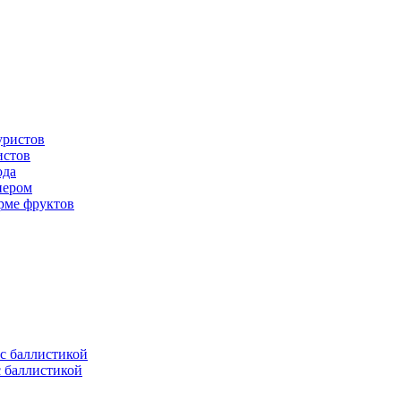
истов
ода
нером
рме фруктов
с баллистикой