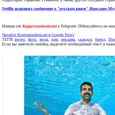
Netflix исправил сообщение о "русском князе" Ярославе Му
Новини от
Корреспондент.net
в Telegram. Підписуйтесь на на
Читайте Korrespondent.net в Google News
ТЕГИ:
видео
,
фото
,
мода
,
дом
,
реклама
,
скандал
,
бренд
,
Dio
Если вы заметили ошибку, выделите необходимый текст и нажми