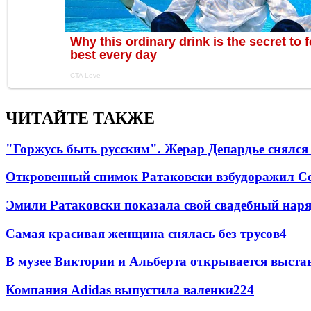
ЧИТАЙТЕ ТАКЖЕ
"Горжусь быть русским". Жерар Депардье снялся 
Откровенный снимок Ратаковски взбудоражил С
Эмили Ратаковски показала свой свадебный нар
Самая красивая женщина снялась без трусов
4
В музее Виктории и Альберта открывается выста
Компания Adidas выпустила валенки
2
24