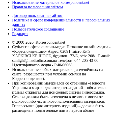
Использование материалов korrespondent.net
Правила пользования сайтом
Договор пользования сайтом
Политика в сфере конфиденциальности и персональных
данных
Пользовательское соглашение
Редакция
© 2000-2026, Korrespondent.net
Субъект в сфере онлайн-медиа Название онлайн-медиа -
«КореспонденТ.net» Адрес: 02091, місто Київ,
ХАРКІВСЬКЕ ШОСЕ, будинок 172-Б, офіс 208/1 E-mail:
sunlight@mediadim.com.ua
Телефон: 044-205-43-00
Идентификатор медиа - R40-06068
Использование любых материалов, размещённых на
сайте, разрешается при условии ссылки на
Корреспондент.net.
При копировании материалов со страницы «Новости
Украины и мира», для интернет-изданий – обязательна
прямая открытая для поисковых систем гиперссылка.
Ссылка должна быть размещена в независимости от
полного либо частичного использования материалов.
Гиперссылка (для интернет- изданий) – должна быть
размещена в подзаголовке или в первом абзаце