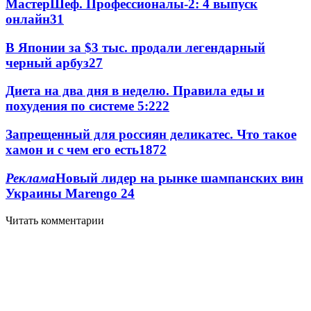
МастерШеф. Профессионалы-2: 4 выпуск
онлайн
3
1
В Японии за $3 тыс. продали легендарный
черный арбуз
2
7
Диета на два дня в неделю. Правила еды и
похудения по системе 5:2
2
2
Запрещенный для россиян деликатес. Что такое
хамон и с чем его есть
187
2
Реклама
Новый лидер на рынке шампанских вин
Украины Marengo
2
4
Читать комментарии