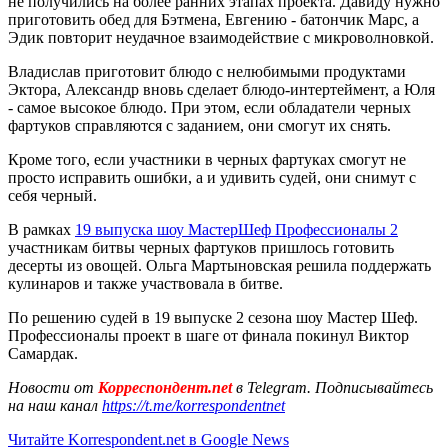
не получились на более ранних этапах проекта. Давиду нужно
приготовить обед для Бэтмена, Евгению - батончик Марс, а
Эдик повторит неудачное взаимодействие с микроволновкой.
Владислав приготовит блюдо с нелюбимыми продуктами
Эктора, Александр вновь сделает блюдо-интертеймент, а Юля
- самое высокое блюдо. При этом, если обладатели черных
фартуков справляются с заданием, они смогут их снять.
Кроме того, если участники в черных фартуках смогут не
просто исправить ошибки, а и удивить судей, они снимут с
себя черный.
В рамках
19 выпуска шоу МастерШеф Профессионалы 2
участникам битвы черных фартуков пришлось готовить
десерты из овощей. Ольга Мартыновская решила поддержать
кулинаров и также участвовала в битве.
По решению судей в 19 выпуске 2 сезона шоу Мастер Шеф.
Профессионалы проект в шаге от финала покинул Виктор
Самардак.
Новости от
Корреспондент.net
в Telegram. Подписывайтесь
на наш канал
https://t.me/korrespondentnet
Читайте Korrespondent.net в Google News