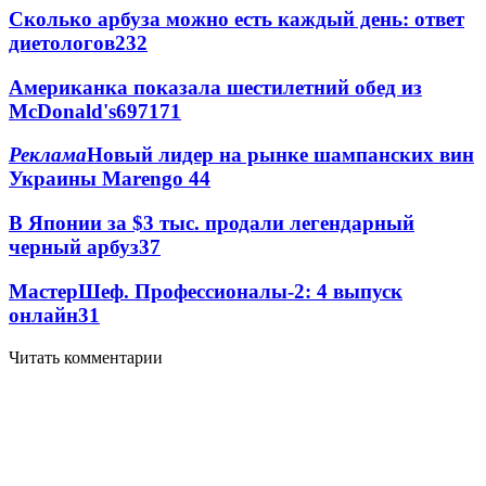
Сколько арбуза можно есть каждый день: ответ
диетологов
232
Американка показала шестилетний обед из
McDonald's
69
7
171
Реклама
Новый лидер на рынке шампанских вин
Украины Marengo
4
4
В Японии за $3 тыс. продали легендарный
черный арбуз
3
7
МастерШеф. Профессионалы-2: 4 выпуск
онлайн
3
1
Читать комментарии