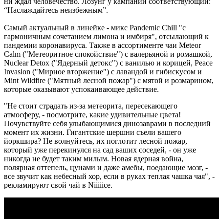
ни ждал человечество. Лозунг у кампании соответствующий:
“Наслаждайтесь неизбежным”.
Самый актуальный в линейке - микс Pandemic Chill "с
гармоничным сочетанием лимона и имбиря", отсылающий к
пандемии коронавируса. Также в ассортименте чаи Meteor
Calm ("Метеоритное спокойствие") с валерьяной и ромашкой,
Nuclear Detox ("Ядерный детокс") с ванилью и корицей, Peace
Invasion ("Мирное вторжение") с лавандой и гибискусом и
Mint Wildfire ("Мятный лесной пожар") с мятой и розмарином,
которые оказывают успокаивающее действие.
"Не стоит страдать из-за метеорита, пересекающего
атмосферу, - посмотрите, какие удивительные цвета!
Почувствуйте себя улыбающимися динозаврами в последний
момент их жизни. Гигантские шершни съели вашего
йоркшира? Не волнуйтесь, их поглотит лесной пожар,
который уже перекинулся на сад ваших соседей, - он уже
никогда не будет таким милым. Новая ядерная война,
полярная оттепель, цунами и даже амебы, поедающие мозг, -
все звучит как небесный хор, если в руках теплая чашка чая", -
рекламируют свой чай в Niiiiice.