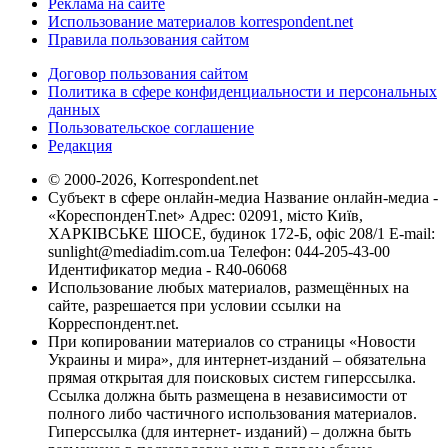
Реклама на сайте
Использование материалов korrespondent.net
Правила пользования сайтом
Договор пользования сайтом
Политика в сфере конфиденциальности и персональных
данных
Пользовательское соглашение
Редакция
© 2000-2026, Korrespondent.net
Субъект в сфере онлайн-медиа Название онлайн-медиа -
«КореспонденТ.net» Адрес: 02091, місто Київ,
ХАРКІВСЬКЕ ШОСЕ, будинок 172-Б, офіс 208/1 E-mail:
sunlight@mediadim.com.ua
Телефон: 044-205-43-00
Идентификатор медиа - R40-06068
Использование любых материалов, размещённых на
сайте, разрешается при условии ссылки на
Корреспондент.net.
При копировании материалов со страницы «Новости
Украины и мира», для интернет-изданий – обязательна
прямая открытая для поисковых систем гиперссылка.
Ссылка должна быть размещена в независимости от
полного либо частичного использования материалов.
Гиперссылка (для интернет- изданий) – должна быть