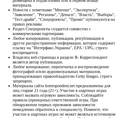
размещена в подзаголовке или в первом абзаце
материала.
Новости с пометками "Мнение", "Экспертиза",
"Заявление", "Регионы", "Деньги", "Власть", "Выборы",
"Тест-драйв", "Спецпроекты", "Промо" публикуются на
правах рекламы.
Раздел Спецпроекты создается совместно с
коммерческими партнерами.
Любое копирование, публикация, републикация и
другое распространение информации, которое содержит
ссылку на "Интерфакс-Украина", EPA / UPG, строго
воспрещается.
Владелец веб-страницы в разделе Я- Корреспондент
является автор публикации.
Любое копирование, перепечатка и воспроизведение
фотографий и/или аудиовизуальных материалов,
принадлежащих правообладателю Getty Images, строго
запрещено.
Материалы сайта korrespondent.net предназначены для
лиц старше 21 года (21+). Участие в азартных играх
может вызвать игровую зависимость. Соблюдайте
правила (принципы) ответственной игры. При
обнаружении первых признаков зависимости
немедленно обратитесь к специалисту. Помните, что
участие в азартных играх не может являться источником