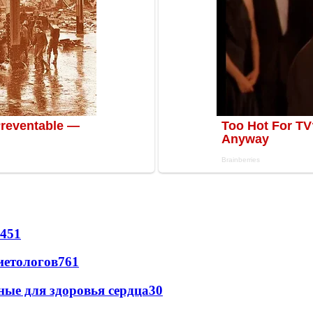
451
иетологов
761
ные для здоровья сердца
30