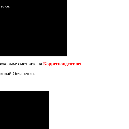
 роковым: смотрите на
Корреспондент.net
.
колай Овчаренко.