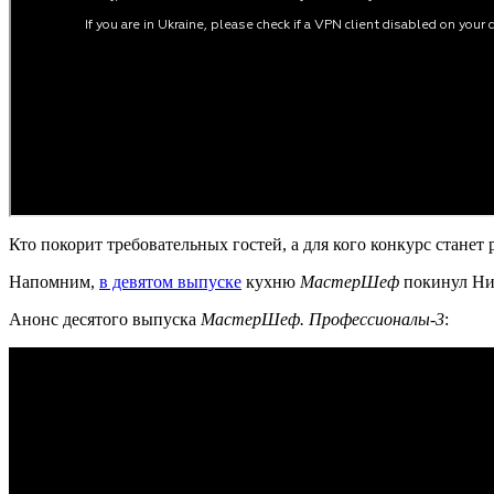
Кто покорит требовательных гостей, а для кого конкурс станет
Напомним,
в девятом выпуске
кухню
МастерШеф
покинул Ни
Анонс десятого выпуска
МастерШеф. Профессионалы-3
: