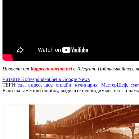
Новости от
Корреспондент.net
в Telegram. Подписывайтесь н
Читайте Korrespondent.net в Google News
ТЕГИ:
еда
,
видео
,
шоу
,
онлайн
,
кулинария
,
МастерШеф
,
смо
Если вы заметили ошибку, выделите необходимый текст и нажми