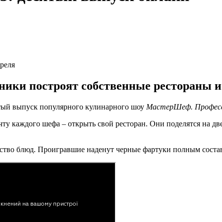
реля
тники построят собственные рестораны 
есятый выпуск популярного кулинарного шоу
МастерШеф. Професс
ту каждого шефа – открыть свой ресторан. Они поделятся на дв
чество блюд. Проигравшие наденут черные фартуки полным соста