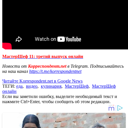
МастерШеф 11: третий выпуск онлайн
Новости от
Корреспондент.net
в Telegram. Подписывайтесь
на наш канал
https://t.me/korrespondentnet
Читайте Korrespondent.net в Google News
ТЕГИ:
еда
,
видео
,
кулинария
,
МастерШеф
,
МастерШеф
онлайн
Если вы заметили ошибку, выделите необходимый текст и
нажмите Ctrl+Enter, чтобы сообщить об этом редакции.