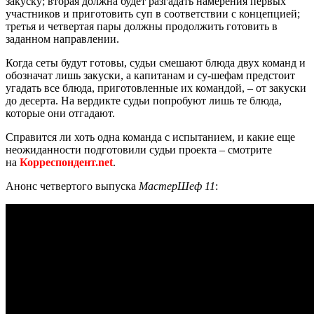
закуску; вторая должна будет разгадать намерения первых
участников и приготовить суп в соответствии с концепцией;
третья и четвертая пары должны продолжить готовить в
заданном направлении.
Когда сеты будут готовы, судьи смешают блюда двух команд и
обозначат лишь закуски, а капитанам и су-шефам предстоит
угадать все блюда, приготовленные их командой, – от закуски
до десерта. На вердикте судьи попробуют лишь те блюда,
которые они отгадают.
Справится ли хоть одна команда с испытанием, и какие еще
неожиданности подготовили судьи проекта – смотрите
на
Корреспондент.net
.
Анонс четвертого выпуска
МастерШеф 11
: