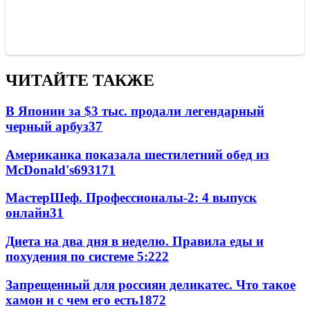
ЧИТАЙТЕ ТАКЖЕ
В Японии за $3 тыс. продали легендарный
черный арбуз
3
7
Американка показала шестилетний обед из
McDonald's
69
3
171
МастерШеф. Профессионалы-2: 4 выпуск
онлайн
3
1
Диета на два дня в неделю. Правила еды и
похудения по системе 5:2
2
2
Запрещенный для россиян деликатес. Что такое
хамон и с чем его есть
187
2