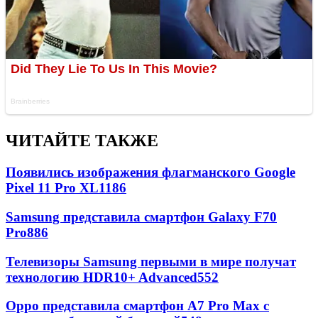
ЧИТАЙТЕ ТАКЖЕ
Появились изображения флагманского Google
Pixel 11 Pro XL
1186
Samsung представила смартфон Galaxy F70
Pro
886
Телевизоры Samsung первыми в мире получат
технологию HDR10+ Advanced
552
Oppo представила смартфон A7 Pro Max с