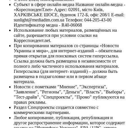
Субъект в сфере онлайн-медиа Название онлайн-медиа -
«КореспонденТ.net» Адрес: 02091, місто Київ,
ХАРКІВСЬКЕ ШОСЕ, будинок 172-Б, офіс 208/1 E-mail:
sunlight@mediadim.com.ua
Телефон: 044-205-43-00
Идентификатор медиа - R40-06068
Использование любых материалов, размещённых на
сайте, разрешается при условии ссылки на
Корреспондент.net.
При копировании материалов со страницы «Новости
Украины и мира», для интернет-изданий – обязательна
прямая открытая для поисковых систем гиперссылка.
Ссылка должна быть размещена в независимости от
полного либо частичного использования материалов.
Гиперссылка (для интернет- изданий) – должна быть
размещена в подзаголовке или в первом абзаце
материала.
Новости с пометками "Мнение", "Экспертиза",
"Заявление", "Регионы", "Деньги", "Власть", "Выборы",
"Тест-драйв", "Спецпроекты", "Промо" публикуются на
правах рекламы.
Раздел Спецпроекты создается совместно с
коммерческими партнерами.
Любое копирование, публикация, републикация и
другое распространение информации, которое содержит
ссылку на "Интерфакс-Украина", EPA / UPG, строго