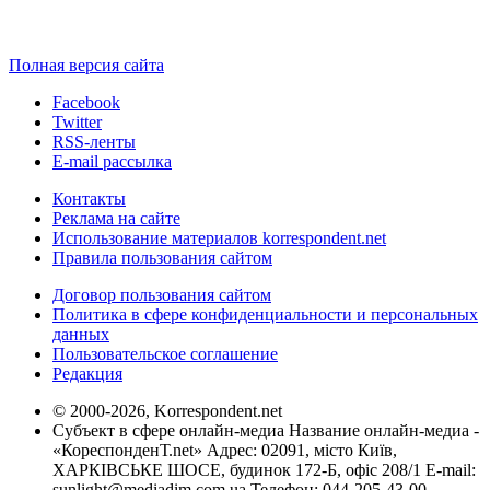
Полная версия сайта
Facebook
Twitter
RSS-ленты
E-mail рассылка
Контакты
Реклама на сайте
Использование материалов korrespondent.net
Правила пользования сайтом
Договор пользования сайтом
Политика в сфере конфиденциальности и персональных
данных
Пользовательское соглашение
Редакция
© 2000-2026, Korrespondent.net
Субъект в сфере онлайн-медиа Название онлайн-медиа -
«КореспонденТ.net» Адрес: 02091, місто Київ,
ХАРКІВСЬКЕ ШОСЕ, будинок 172-Б, офіс 208/1 E-mail:
sunlight@mediadim.com.ua
Телефон: 044-205-43-00