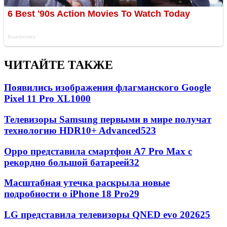
ЧИТАЙТЕ ТАКЖЕ
Появились изображения флагманского Google
Pixel 11 Pro XL
1000
Телевизоры Samsung первыми в мире получат
технологию HDR10+ Advanced
523
Oppo представила смартфон A7 Pro Max с
рекордно большой батареей
32
Масштабная утечка раскрыла новые
подробности о iPhone 18 Pro
29
LG представила телевизоры QNED evo 2026
25