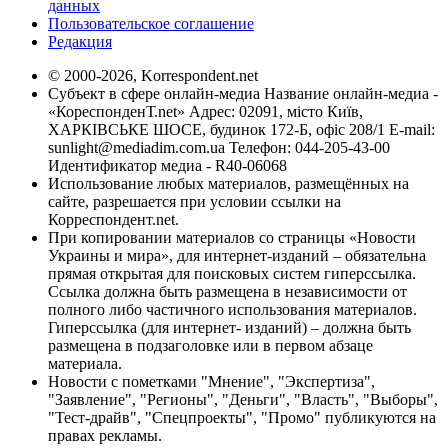
данных
Пользовательское соглашение
Редакция
© 2000-2026, Korrespondent.net
Субъект в сфере онлайн-медиа Название онлайн-медиа -
«КореспонденТ.net» Адрес: 02091, місто Київ,
ХАРКІВСЬКЕ ШОСЕ, будинок 172-Б, офіс 208/1 E-mail:
sunlight@mediadim.com.ua
Телефон: 044-205-43-00
Идентификатор медиа - R40-06068
Использование любых материалов, размещённых на
сайте, разрешается при условии ссылки на
Корреспондент.net.
При копировании материалов со страницы «Новости
Украины и мира», для интернет-изданий – обязательна
прямая открытая для поисковых систем гиперссылка.
Ссылка должна быть размещена в независимости от
полного либо частичного использования материалов.
Гиперссылка (для интернет- изданий) – должна быть
размещена в подзаголовке или в первом абзаце
материала.
Новости с пометками "Мнение", "Экспертиза",
"Заявление", "Регионы", "Деньги", "Власть", "Выборы",
"Тест-драйв", "Спецпроекты", "Промо" публикуются на
правах рекламы.