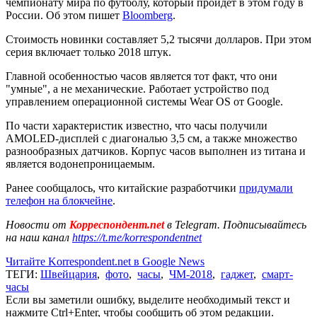
чемпионату мира по футболу, который пройдет в этом году в
России. Об этом пишет
Bloomberg
.
Стоимость новинки составляет 5,2 тысячи долларов. При этом
серия включает только 2018 штук.
Главной особенностью часов является тот факт, что они
"умные", а не механические. Работает устройство под
управлением операционной системы Wear OS от Google.
По части характеристик известно, что часы получили
AMOLED-дисплей с диагональю 3,5 см, а также множество
разнообразных датчиков. Корпус часов выполнен из титана и
является водонепроницаемым.
Ранее сообщалось, что китайские разработчики
придумали
телефон на блокчейне
.
Новости от
Корреспондент.net
в Telegram. Подписывайтесь
на наш канал
https://t.me/korrespondentnet
Читайте Korrespondent.net в Google News
ТЕГИ:
Швейцария
,
фото
,
часы
,
ЧМ-2018
,
гаджет
,
смарт-
часы
Если вы заметили ошибку, выделите необходимый текст и
нажмите Ctrl+Enter, чтобы сообщить об этом редакции.