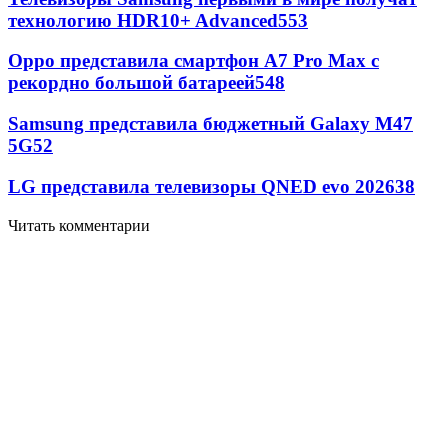
технологию HDR10+ Advanced
553
Oppo представила смартфон A7 Pro Max с
рекордно большой батареей
548
Samsung представила бюджетный Galaxy M47
5G
52
LG представила телевизоры QNED evo 2026
38
Читать комментарии