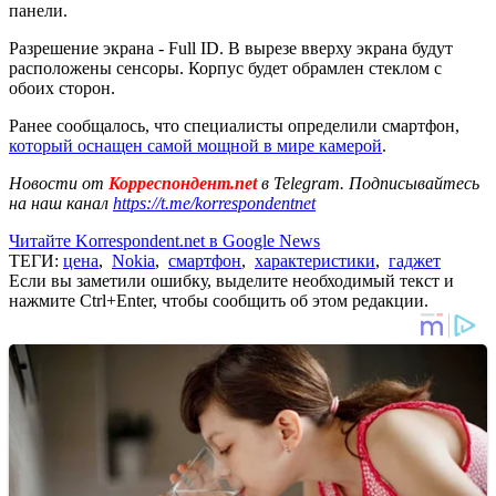
панели.
Разрешение экрана - Full ID. В вырезе вверху экрана будут
расположены сенсоры. Корпус будет обрамлен стеклом с
обоих сторон.
Ранее сообщалось, что специалисты определили смартфон,
который оснащен самой мощной в мире камерой
.
Новости от
Корреспондент.net
в Telegram. Подписывайтесь
на наш канал
https://t.me/korrespondentnet
Читайте Korrespondent.net в Google News
ТЕГИ:
цена
,
Nokia
,
смартфон
,
характеристики
,
гаджет
Если вы заметили ошибку, выделите необходимый текст и
нажмите Ctrl+Enter, чтобы сообщить об этом редакции.