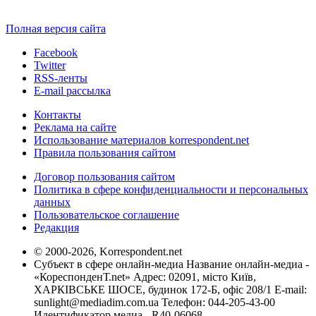
Полная версия сайта
Facebook
Twitter
RSS-ленты
E-mail рассылка
Контакты
Реклама на сайте
Использование материалов korrespondent.net
Правила пользования сайтом
Договор пользования сайтом
Политика в сфере конфиденциальности и персональных
данных
Пользовательское соглашение
Редакция
© 2000-2026, Korrespondent.net
Субъект в сфере онлайн-медиа Название онлайн-медиа -
«КореспонденТ.net» Адрес: 02091, місто Київ,
ХАРКІВСЬКЕ ШОСЕ, будинок 172-Б, офіс 208/1 E-mail:
sunlight@mediadim.com.ua
Телефон: 044-205-43-00
Идентификатор медиа - R40-06068