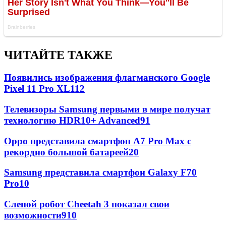
ЧИТАЙТЕ ТАКЖЕ
Появились изображения флагманского Google
Pixel 11 Pro XL
112
Телевизоры Samsung первыми в мире получат
технологию HDR10+ Advanced
91
Oppo представила смартфон A7 Pro Max с
рекордно большой батареей
20
Samsung представила смартфон Galaxy F70
Pro
10
Слепой робот Cheetah 3 показал свои
возможности
9
10