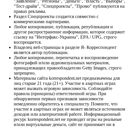
"Заявление", "Регионы", "Деньги", "Власть", "Выборы",
"Тест-драйв", "Спецпроекты", "Промо" публикуются на
правах рекламы.
Раздел Спецпроекты создается совместно с
коммерческими партнерами.
Любое копирование, публикация, републикация и
другое распространение информации, которое содержит
ссылку на "Интерфакс-Украина", EPA / UPG, строго
воспрещается.
Владелец веб-страницы в разделе Я- Корреспондент
является автор публикации.
Любое копирование, перепечатка и воспроизведение
фотографий и/или аудиовизуальных материалов,
принадлежащих правообладателю Getty Images, строго
запрещено.
Материалы сайта korrespondent.net предназначены для
лиц старше 21 года (21+). Участие в азартных играх
может вызвать игровую зависимость. Соблюдайте
правила (принципы) ответственной игры. При
обнаружении первых признаков зависимости
немедленно обратитесь к специалисту. Помните, что
участие в азартных играх не может являться источником
доходов или альтернативой работе. Информационный
ресурс korrespondent.net не проводит игры на реальные
и/или виртуальные деньги, сайт не принимает ни в