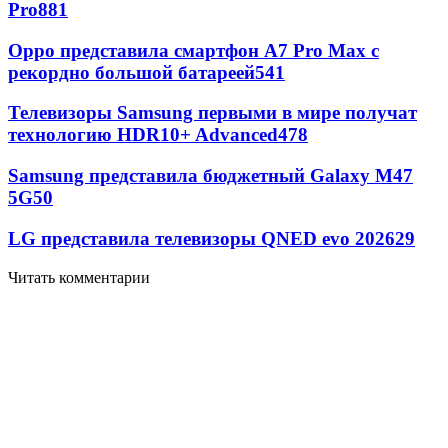
Pro
881
Oppo представила смартфон A7 Pro Max с
рекордно большой батареей
541
Телевизоры Samsung первыми в мире получат
технологию HDR10+ Advanced
478
Samsung представила бюджетный Galaxy M47
5G
50
LG представила телевизоры QNED evo 2026
29
Читать комментарии