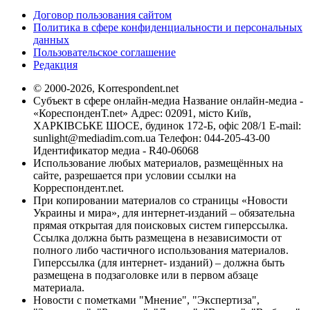
Договор пользования сайтом
Политика в сфере конфиденциальности и персональных
данных
Пользовательское соглашение
Редакция
© 2000-2026, Korrespondent.net
Субъект в сфере онлайн-медиа Название онлайн-медиа -
«КореспонденТ.net» Адрес: 02091, місто Київ,
ХАРКІВСЬКЕ ШОСЕ, будинок 172-Б, офіс 208/1 E-mail:
sunlight@mediadim.com.ua
Телефон: 044-205-43-00
Идентификатор медиа - R40-06068
Использование любых материалов, размещённых на
сайте, разрешается при условии ссылки на
Корреспондент.net.
При копировании материалов со страницы «Новости
Украины и мира», для интернет-изданий – обязательна
прямая открытая для поисковых систем гиперссылка.
Ссылка должна быть размещена в независимости от
полного либо частичного использования материалов.
Гиперссылка (для интернет- изданий) – должна быть
размещена в подзаголовке или в первом абзаце
материала.
Новости с пометками "Мнение", "Экспертиза",