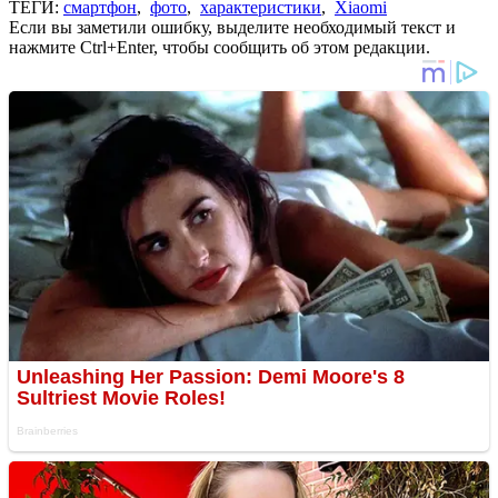
ТЕГИ:
смартфон
,
фото
,
характеристики
,
Xiaomi
Если вы заметили ошибку, выделите необходимый текст и
нажмите Ctrl+Enter, чтобы сообщить об этом редакции.