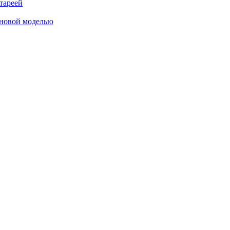
тареей
 новой моделью