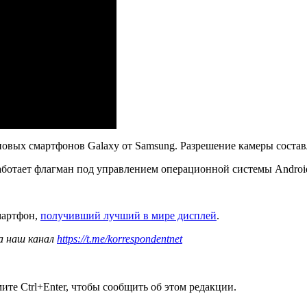
повых смартфонов Galaxy от Samsung. Разрешение камеры состав
аботает флагман под управлением операционной системы Android
смартфон,
получивший лучший в мире дисплей
.
а наш канал
https://t.me/korrespondentnet
те Ctrl+Enter, чтобы сообщить об этом редакции.