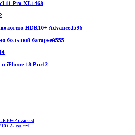
l 11 Pro XL
1468
2
ехнологию HDR10+ Advanced
596
но большой батареей
555
44
о iPhone 18 Pro
42
R10+ Advanced