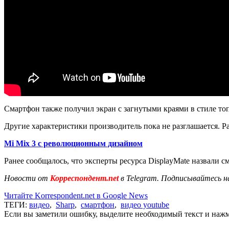
Смартфон также получил экран с загнутыми краями в стиле то
Другие характеристики производитель пока не разглашается. Р
Mi Mix 3 с революционным дизайном
Ранее сообщалось, что эксперты ресурса DisplayMate назвали 
Новости от
Корреспондент.net
в Telegram. Подписывайтесь н
Читайте Korrespondent.net в Google News
ТЕГИ:
видео
,
Sharp
,
смартфон
,
видео youtube
Если вы заметили ошибку, выделите необходимый текст и нажми