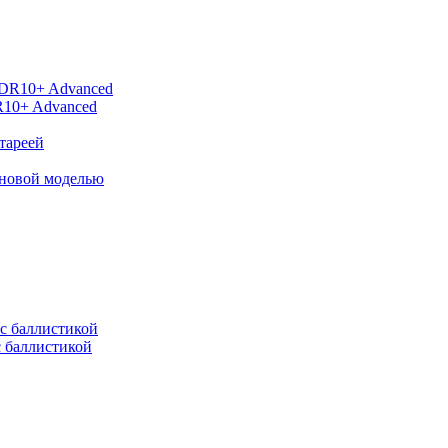
R10+ Advanced
тареей
 новой моделью
с баллистикой