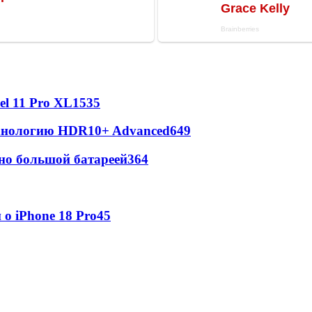
l 11 Pro XL
1535
ехнологию HDR10+ Advanced
649
но большой батареей
364
о iPhone 18 Pro
45