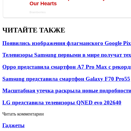
ЧИТАЙТЕ ТАКЖЕ
Появились изображения флагманского Google Pixe
Телевизоры Samsung первыми в мире получат т
Oppo представила смартфон A7 Pro Max с рекорд
Samsung представила смартфон Galaxy F70 Pro
55
Масштабная утечка раскрыла новые подробности 
LG представила телевизоры QNED evo 2026
40
Читать комментарии
Гаджеты