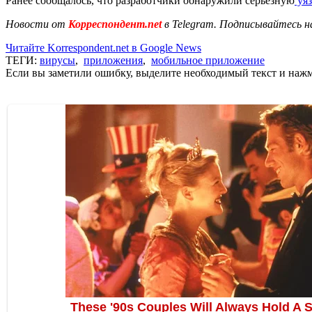
Ранее сообщалось, что разработчики обнаружили серьезную
уяз
Новости от
Корреспондент.net
в Telegram. Подписывайтесь н
Читайте Korrespondent.net в Google News
ТЕГИ:
вирусы
,
приложения
,
мобильное приложение
Если вы заметили ошибку, выделите необходимый текст и нажми