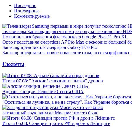
Последние
Популярные
Комментируемые
Телевизоры Samsung первыми в мире получат технологию HD
Появились изображения флагманского Google Pixel 11 Pro XL
Oppo представила смартфон A7 Pro Max с рекордно большой ба
Samsung представила смартфон Galaxy F70 Pro
Samsung представила новое поколение складных смартфонов с
Сюжеты
Итоги 07.08: "Адские" санкции и "парад" дронов
Адские санкции. Решение Сената США
"Охотиться на лучника, а не на стрелу". Как Украине бороться 
Загадочный звук напугал Москву: что это было
Итоги 06.08: Санкции против РФ и дрон в Лейпциге