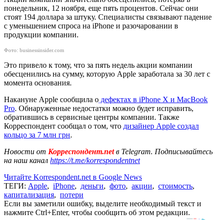
понедельник, 12 ноября, еще пять процентов. Сейчас они
стоят 194 доллара за штуку. Специалисты связывают падение
с уменьшением спроса на iPhone и разочаровании в
продукции компании.
Фото: businessinsider.com
Это привело к тому, что за пять недель акции компании
обесценились на сумму, которую Apple заработала за 30 лет с
момента основания.
Накануне Apple сообщила о
дефектах в iPhone X и MacBook
Pro
. Обнаруженные недостатки можно будет исправить,
обратившись в сервисные центры компании. Также
Корреспондент сообщал о том, что
дизайнер Apple создал
кольцо за 7 млн грн
.
Новости от
Корреспондент.net
в Telegram. Подписывайтесь
на наш канал
https://t.me/korrespondentnet
Читайте Korrespondent.net в Google News
ТЕГИ:
Apple
,
iPhone
,
деньги
,
фото
,
акции
,
стоимость
,
капитализация
,
потери
Если вы заметили ошибку, выделите необходимый текст и
нажмите Ctrl+Enter, чтобы сообщить об этом редакции.