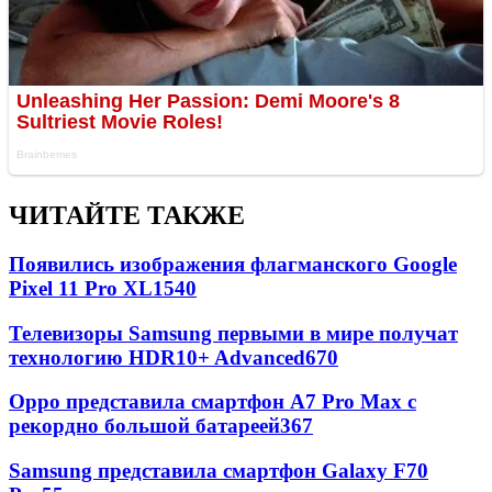
ЧИТАЙТЕ ТАКЖЕ
Появились изображения флагманского Google
Pixel 11 Pro XL
1540
Телевизоры Samsung первыми в мире получат
технологию HDR10+ Advanced
670
Oppo представила смартфон A7 Pro Max с
рекордно большой батареей
367
Samsung представила смартфон Galaxy F70