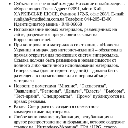
Субъект в сфере онлайн-медиа Название онлайн-медиа -
«КореспонденТ.net» Адрес: 02091, місто Київ,
ХАРКІВСЬКЕ ШОСЕ, будинок 172-Б, офіс 208/1 E-mail:
sunlight@mediadim.com.ua
Телефон: 044-205-43-00
Идентификатор медиа - R40-06068
Использование любых материалов, размещённых на
сайте, разрешается при условии ссылки на
Корреспондент.net.
При копировании материалов со страницы «Новости
Украины и мира», для интернет-изданий – обязательна
прямая открытая для поисковых систем гиперссылка.
Ссылка должна быть размещена в независимости от
полного либо частичного использования материалов.
Гиперссылка (для интернет- изданий) – должна быть
размещена в подзаголовке или в первом абзаце
материала.
Новости с пометками "Мнение", "Экспертиза",
"Заявление", "Регионы", "Деньги", "Власть", "Выборы",
"Тест-драйв", "Спецпроекты", "Промо" публикуются на
правах рекламы.
Раздел Спецпроекты создается совместно с
коммерческими партнерами.
Любое копирование, публикация, републикация и
другое распространение информации, которое содержит
ссылку на "Интерфакс-Украина", EPA / UPG, строго