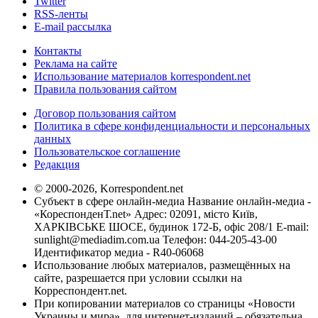
Twitter
RSS-ленты
E-mail рассылка
Контакты
Реклама на сайте
Использование материалов korrespondent.net
Правила пользования сайтом
Договор пользования сайтом
Политика в сфере конфиденциальности и персональных
данных
Пользовательское соглашение
Редакция
© 2000-2026, Korrespondent.net
Субъект в сфере онлайн-медиа Название онлайн-медиа -
«КореспонденТ.net» Адрес: 02091, місто Київ,
ХАРКІВСЬКЕ ШОСЕ, будинок 172-Б, офіс 208/1 E-mail:
sunlight@mediadim.com.ua
Телефон: 044-205-43-00
Идентификатор медиа - R40-06068
Использование любых материалов, размещённых на
сайте, разрешается при условии ссылки на
Корреспондент.net.
При копировании материалов со страницы «Новости
Украины и мира», для интернет-изданий – обязательна