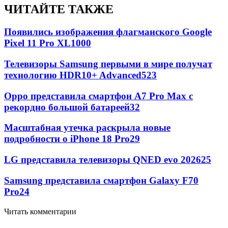
ЧИТАЙТЕ ТАКЖЕ
Появились изображения флагманского Google
Pixel 11 Pro XL
1000
Телевизоры Samsung первыми в мире получат
технологию HDR10+ Advanced
523
Oppo представила смартфон A7 Pro Max с
рекордно большой батареей
32
Масштабная утечка раскрыла новые
подробности о iPhone 18 Pro
29
LG представила телевизоры QNED evo 2026
25
Samsung представила смартфон Galaxy F70
Pro
24
Читать комментарии