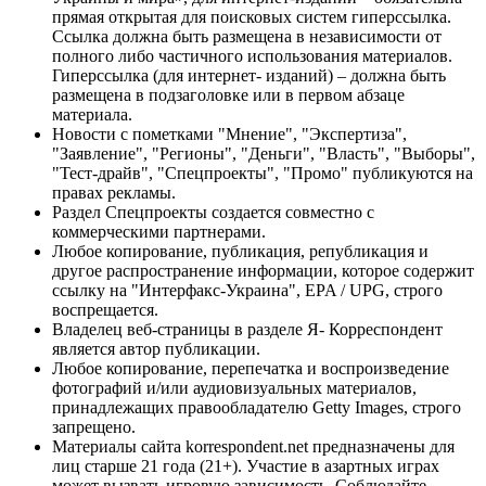
прямая открытая для поисковых систем гиперссылка.
Ссылка должна быть размещена в независимости от
полного либо частичного использования материалов.
Гиперссылка (для интернет- изданий) – должна быть
размещена в подзаголовке или в первом абзаце
материала.
Новости с пометками "Мнение", "Экспертиза",
"Заявление", "Регионы", "Деньги", "Власть", "Выборы",
"Тест-драйв", "Спецпроекты", "Промо" публикуются на
правах рекламы.
Раздел Спецпроекты создается совместно с
коммерческими партнерами.
Любое копирование, публикация, републикация и
другое распространение информации, которое содержит
ссылку на "Интерфакс-Украина", EPA / UPG, строго
воспрещается.
Владелец веб-страницы в разделе Я- Корреспондент
является автор публикации.
Любое копирование, перепечатка и воспроизведение
фотографий и/или аудиовизуальных материалов,
принадлежащих правообладателю Getty Images, строго
запрещено.
Материалы сайта korrespondent.net предназначены для
лиц старше 21 года (21+). Участие в азартных играх
может вызвать игровую зависимость. Соблюдайте