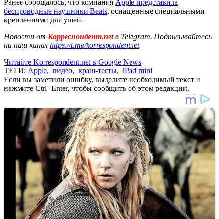
Ранее сообщалось, что компания
Apple представила
беспроводные наушники Beats
, оснащенные специальными
креплениями для ушей.
Новости от
Корреспондент.net
в Telegram. Подписывайтесь
на наш канал
https://t.me/korrespondentnet
Читайте Korrespondent.net в Google News
ТЕГИ:
Apple
,
видео
,
краш-тесты
,
iPad mini
Если вы заметили ошибку, выделите необходимый текст и
нажмите Ctrl+Enter, чтобы сообщить об этом редакции.