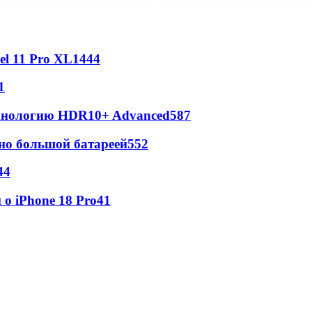
l 11 Pro XL
1444
1
ехнологию HDR10+ Advanced
587
но большой батареей
552
44
о iPhone 18 Pro
41