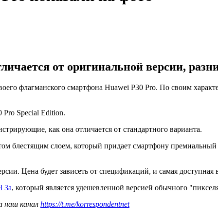
тличается от оригинальной версии, разн
его флагманского смартфона Huawei P30 Pro. По своим характер
ro Special Edition.
стрирующие, как она отличается от стандартного варианта.
рытом блестящим слоем, который придает смартфону премиальный
рсии. Цена будет зависеть от спецификаций, и самая доступная в
l 3a
, который является удешевленной версией обычного "пикселя
а наш канал
https://t.me/korrespondentnet