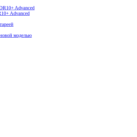
R10+ Advanced
тареей
 новой моделью