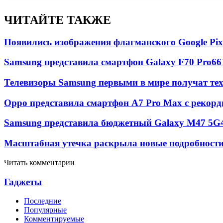
ЧИТАЙТЕ ТАКЖЕ
Появились изображения флагманского Google Pixe
Samsung представила смартфон Galaxy F70 Pro
66
Телевизоры Samsung первыми в мире получат т
Oppo представила смартфон A7 Pro Max с рекорд
Samsung представила бюджетный Galaxy M47 5G
Масштабная утечка раскрыла новые подробности 
Читать комментарии
Гаджеты
Последние
Популярные
Комментируемые