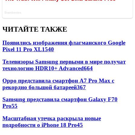
ЧИТАЙТЕ ТАКЖЕ
Появились изображения флагманского Google
Pixel 11 Pro XL
1540
Телевизоры Samsung первыми в мире получат
технологию HDR10+ Advanced
664
Oppo представила смартфон A7 Pro Max с
рекордно большой батареей
367
Samsung представила смартфон Galaxy F70
Pro
55
Масштабная утечка раскрыла новые
подробности о iPhone 18 Pro
45