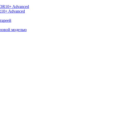
R10+ Advanced
тареей
 новой моделью