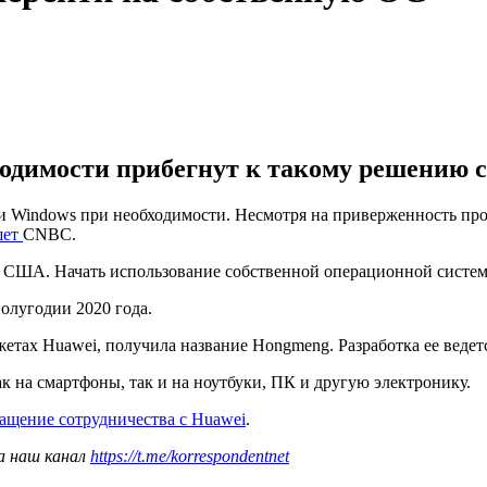
одимости прибегнут к такому решению с 
 и Windows при необходимости. Несмотря на приверженность прод
шет
CNBC.
 США. Начать использование собственной операционной системы
олугодии 2020 года.
етах Huawei, получила название Hongmeng. Разработка ее ведетс
к на смартфоны, так и на ноутбуки, ПК и другую электронику.
ащение сотрудничества с Huawei
.
а наш канал
https://t.me/korrespondentnet