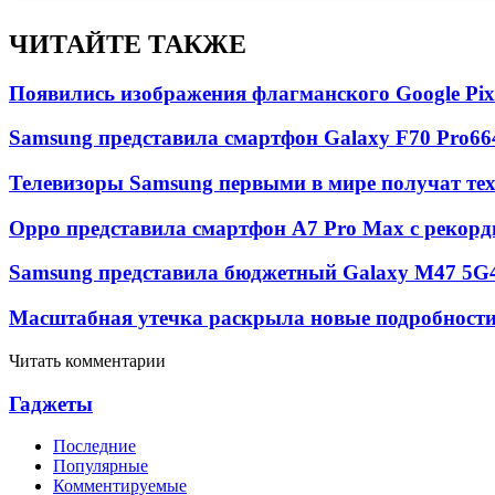
ЧИТАЙТЕ ТАКЖЕ
Появились изображения флагманского Google Pixe
Samsung представила смартфон Galaxy F70 Pro
66
Телевизоры Samsung первыми в мире получат т
Oppo представила смартфон A7 Pro Max с рекорд
Samsung представила бюджетный Galaxy M47 5G
Масштабная утечка раскрыла новые подробности 
Читать комментарии
Гаджеты
Последние
Популярные
Комментируемые