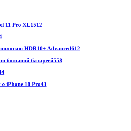
l 11 Pro XL
1512
4
ехнологию HDR10+ Advanced
612
но большой батареей
558
44
о iPhone 18 Pro
43