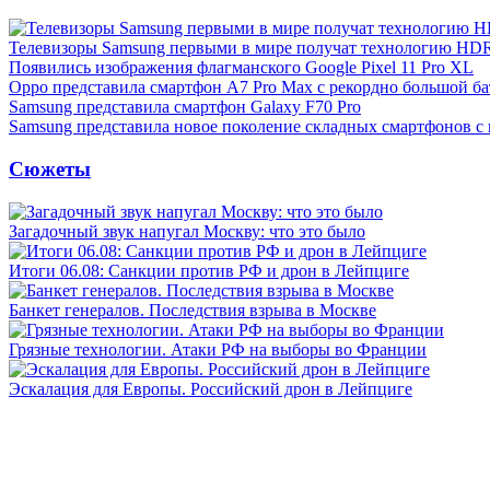
Телевизоры Samsung первыми в мире получат технологию HD
Появились изображения флагманского Google Pixel 11 Pro XL
Oppo представила смартфон A7 Pro Max с рекордно большой ба
Samsung представила смартфон Galaxy F70 Pro
Samsung представила новое поколение складных смартфонов с
Сюжеты
Загадочный звук напугал Москву: что это было
Итоги 06.08: Санкции против РФ и дрон в Лейпциге
Банкет генералов. Последствия взрыва в Москве
Грязные технологии. Атаки РФ на выборы во Франции
Эскалация для Европы. Российский дрон в Лейпциге