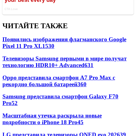
ЧИТАЙТЕ ТАКЖЕ
Появились изображения флагманского Google
Pixel 11 Pro XL
1530
Телевизоры Samsung первыми в мире получат
технологию HDR10+ Advanced
631
Oppo представила смартфон A7 Pro Max с
рекордно большой батареей
360
Samsung представила смартфон Galaxy F70
Pro
52
Масштабная утечка раскрыла новые
подробности о iPhone 18 Pro
45
LG представила телевизоры QNED evo 2026
39