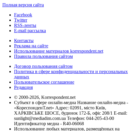
Полная версия сайта
Facebook
Twitter
RSS-ленты
E-mail рассылка
Контакты
Реклама на сайте
Использование материалов korrespondent.net
Правила пользования сайтом
Договор пользования сайтом
Политика в сфере конфиденциальности и персональных
данных
Пользовательское соглашение
Редакция
© 2000-2026, Korrespondent.net
Субъект в сфере онлайн-медиа Название онлайн-медиа -
«КореспонденТ.net» Адрес: 02091, місто Київ,
ХАРКІВСЬКЕ ШОСЕ, будинок 172-Б, офіс 208/1 E-mail:
sunlight@mediadim.com.ua
Телефон: 044-205-43-00
Идентификатор медиа - R40-06068
Использование любых материалов, размещённых на