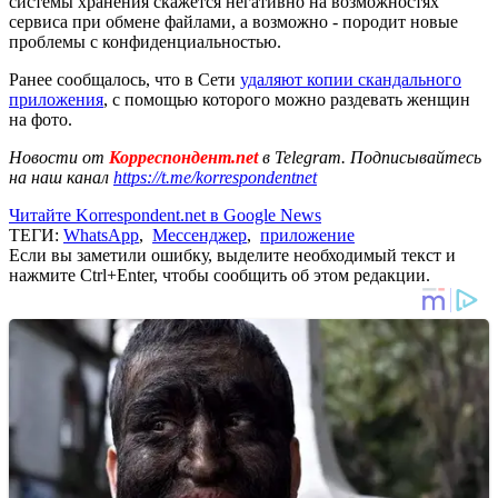
системы хранения скажется негативно на возможностях
сервиса при обмене файлами, а возможно - породит новые
проблемы с конфиденциальностью.
Ранее сообщалось, что в Сети
удаляют копии скандального
приложения
, с помощью которого можно раздевать женщин
на фото.
Новости от
Корреспондент.net
в Telegram. Подписывайтесь
на наш канал
https://t.me/korrespondentnet
Читайте Korrespondent.net в Google News
ТЕГИ:
WhatsApp
,
Мессенджер
,
приложение
Если вы заметили ошибку, выделите необходимый текст и
нажмите Ctrl+Enter, чтобы сообщить об этом редакции.