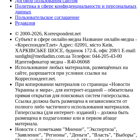
Договор пользования сайтом
Политика в сфере конфиденциальности и персональных
данных
Пользовательское соглашение
Редакция
© 2000-2026, Korrespondent.net
Субъект в сфере онлайн-медиа Название онлайн-медиа -
«КореспонденТ.net» Адрес: 02091, місто Київ,
ХАРКІВСЬКЕ ШОСЕ, будинок 172-Б, офіс 208/1 E-mail:
sunlight@mediadim.com.ua
Телефон: 044-205-43-00
Идентификатор медиа - R40-06068
Использование любых материалов, размещённых на
сайте, разрешается при условии ссылки на
Корреспондент.net.
При копировании материалов со страницы «Новости
Украины и мира», для интернет-изданий – обязательна
прямая открытая для поисковых систем гиперссылка.
Ссылка должна быть размещена в независимости от
полного либо частичного использования материалов.
Гиперссылка (для интернет- изданий) – должна быть
размещена в подзаголовке или в первом абзаце
материала.
Новости с пометками "Мнение", "Экспертиза",
"Заявление", "Регионы", "Деньги", "Власть", "Выборы",