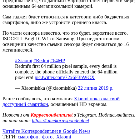
Предполагается, что данный смартфон станет первым в мире,
оснащенным 64-мегапиксельной камерой.
Сам гаджет будет относиться к категории либо бюджетных
смартфонов, либо же устройств среднего класса.
По части сенсора известно, что это будет, вероятнее всего,
ISOCELL Bright GW1 от Samsung. При недостаточном
освещении качество съемки сенсора будет снижаться до 16
мегапикселей.
#Xiaomi
#Redmi
#64MP
Redmi's first 64 million pixel sample, every detail is
complete, the phone officially entered the 64 million
pixel era!
pic.twitter.com/72x6F3bWCX
— Xiaomishka (@xiaomishka)
22 липня 2019 р.
Ранее сообщалось, что компания
Xiaomi показала свой
доступный смартфон
, оснащенный HD-экраном.
Новости от
Корреспондент.net
в Telegram. Подписывайтесь
на наш канал
https://t.me/korrespondentnet
Читайте Korrespondent.net в Google News
ТЕГИ:
смартфон
,
фото
,
Xiaomi