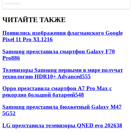
ЧИТАЙТЕ ТАКЖЕ
Появились изображения флагманского Google
Pixel 11 Pro XL
1216
Samsung представила смартфон Galaxy F70
Pro
886
Телевизоры Samsung первыми в мире получат
технологию HDR10+ Advanced
555
Oppo представила смартфон A7 Pro Max с
рекордно большой батареей
548
Samsung представила бюджетный Galaxy M47
5G
52
LG представила телевизоры QNED evo 2026
38