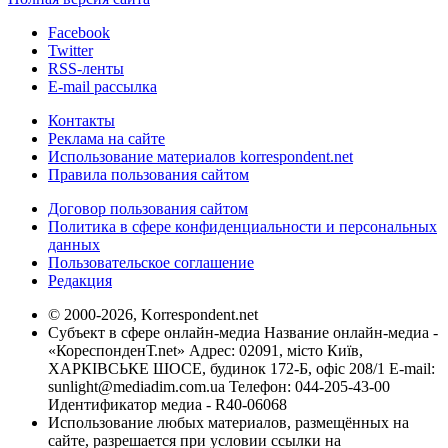
Facebook
Twitter
RSS-ленты
E-mail рассылка
Контакты
Реклама на сайте
Использование материалов korrespondent.net
Правила пользования сайтом
Договор пользования сайтом
Политика в сфере конфиденциальности и персональных
данных
Пользовательское соглашение
Редакция
© 2000-2026, Korrespondent.net
Субъект в сфере онлайн-медиа Название онлайн-медиа -
«КореспонденТ.net» Адрес: 02091, місто Київ,
ХАРКІВСЬКЕ ШОСЕ, будинок 172-Б, офіс 208/1 E-mail:
sunlight@mediadim.com.ua
Телефон: 044-205-43-00
Идентификатор медиа - R40-06068
Использование любых материалов, размещённых на
сайте, разрешается при условии ссылки на