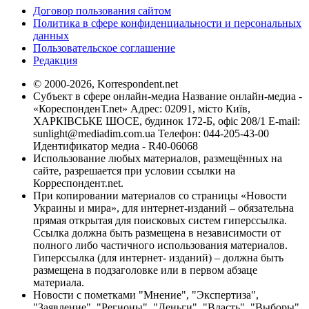
Договор пользования сайтом
Политика в сфере конфиденциальности и персональных
данных
Пользовательское соглашение
Редакция
© 2000-2026, Korrespondent.net
Субъект в сфере онлайн-медиа Название онлайн-медиа -
«КореспонденТ.net» Адрес: 02091, місто Київ,
ХАРКІВСЬКЕ ШОСЕ, будинок 172-Б, офіс 208/1 E-mail:
sunlight@mediadim.com.ua
Телефон: 044-205-43-00
Идентификатор медиа - R40-06068
Использование любых материалов, размещённых на
сайте, разрешается при условии ссылки на
Корреспондент.net.
При копировании материалов со страницы «Новости
Украины и мира», для интернет-изданий – обязательна
прямая открытая для поисковых систем гиперссылка.
Ссылка должна быть размещена в независимости от
полного либо частичного использования материалов.
Гиперссылка (для интернет- изданий) – должна быть
размещена в подзаголовке или в первом абзаце
материала.
Новости с пометками "Мнение", "Экспертиза",
"Заявление", "Регионы", "Деньги", "Власть", "Выборы",