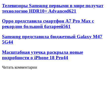
Телевизоры Samsung первыми в мире получат
технологию HDR10+ Advanced
621
Oppo представила смартфон A7 Pro Max с
рекордно большой батареей
561
Samsung представила бюджетный Galaxy M47
5G
44
Масштабная утечка раскрыла новые
подробности о iPhone 18 Pro
44
Читать комментарии