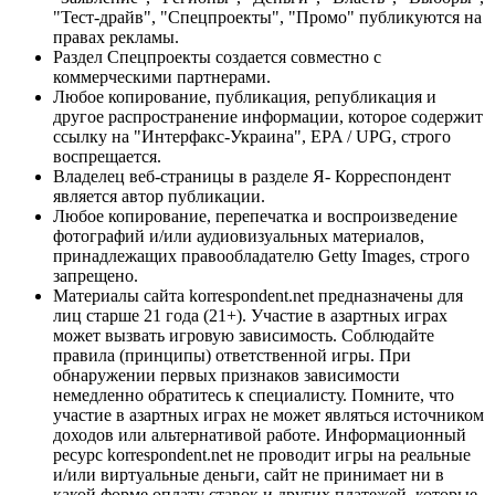
"Тест-драйв", "Спецпроекты", "Промо" публикуются на
правах рекламы.
Раздел Спецпроекты создается совместно с
коммерческими партнерами.
Любое копирование, публикация, републикация и
другое распространение информации, которое содержит
ссылку на "Интерфакс-Украина", EPA / UPG, строго
воспрещается.
Владелец веб-страницы в разделе Я- Корреспондент
является автор публикации.
Любое копирование, перепечатка и воспроизведение
фотографий и/или аудиовизуальных материалов,
принадлежащих правообладателю Getty Images, строго
запрещено.
Материалы сайта korrespondent.net предназначены для
лиц старше 21 года (21+). Участие в азартных играх
может вызвать игровую зависимость. Соблюдайте
правила (принципы) ответственной игры. При
обнаружении первых признаков зависимости
немедленно обратитесь к специалисту. Помните, что
участие в азартных играх не может являться источником
доходов или альтернативой работе. Информационный
ресурс korrespondent.net не проводит игры на реальные
и/или виртуальные деньги, сайт не принимает ни в
какой форме оплату ставок и других платежей, которые