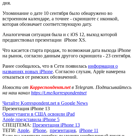
дня.
Упоминание о дате 10 сентября было обнаружено во
встроенном календаре, а точнее - скриншоте с иконкой,
которая обозначает соответствующую дату.
Аналогичная ситуация была и с iOS 12, выход которой
предшествовал презентации iPhone XS.
Что касается старта продаж, то возможная дата выхода iPhone
на рынок, согласно данным другого скриншота - 23 сентября.
Ранее сообщалось, что в Сети появилась
информация о
названиях новых iPhone
. Согласно слухам, Apple намерена
отказаться от римских обозначений.
Новости от
Корреспондент.net
в Telegram. Подписывайтесь
на наш канал
https://t.me/korrespondentnet
Читайте Korrespondent.net в Google News
Презентация iPhone 13
Орангутанги в США освоили iPad
Apple представила iPhone 5
СПЕЦТЕМА:
Презентация iPhone 13
ТЕГИ:
Apple
,
iPhone
,
презентация
,
iPhone 11
Если вы заметили ошибку, выделите необходимый текст и