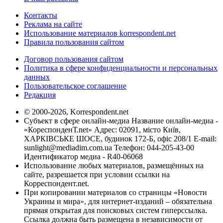
Контакты
Реклама на сайте
Использование материалов korrespondent.net
Правила пользования сайтом
Договор пользования сайтом
Политика в сфере конфиденциальности и персональных
данных
Пользовательское соглашение
Редакция
© 2000-2026, Korrespondent.net
Субъект в сфере онлайн-медиа Название онлайн-медиа -
«КореспонденТ.net» Адрес: 02091, місто Київ,
ХАРКІВСЬКЕ ШОСЕ, будинок 172-Б, офіс 208/1 E-mail:
sunlight@mediadim.com.ua
Телефон: 044-205-43-00
Идентификатор медиа - R40-06068
Использование любых материалов, размещённых на
сайте, разрешается при условии ссылки на
Корреспондент.net.
При копировании материалов со страницы «Новости
Украины и мира», для интернет-изданий – обязательна
прямая открытая для поисковых систем гиперссылка.
Ссылка должна быть размещена в независимости от