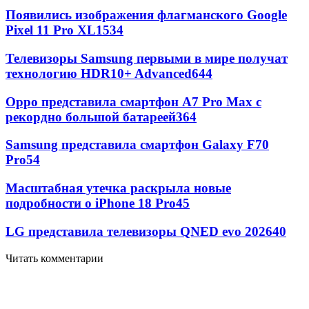
Появились изображения флагманского Google
Pixel 11 Pro XL
1534
Телевизоры Samsung первыми в мире получат
технологию HDR10+ Advanced
644
Oppo представила смартфон A7 Pro Max с
рекордно большой батареей
364
Samsung представила смартфон Galaxy F70
Pro
54
Масштабная утечка раскрыла новые
подробности о iPhone 18 Pro
45
LG представила телевизоры QNED evo 2026
40
Читать комментарии