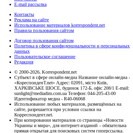
E-mail рассылка
Контакты
Реклама на сайте
Использование материалов korrespondent.net
Правила пользования сайтом
Договор пользования сайтом
Политика в сфере конфиденциальности и персональных
данных
Пользовательское соглашение
Редакция
© 2000-2026, Korrespondent.net
Субъект в сфере онлайн-медиа Название онлайн-медиа -
«КореспонденТ.net» Адрес: 02091, місто Київ,
ХАРКІВСЬКЕ ШОСЕ, будинок 172-Б, офіс 208/1 E-mail:
sunlight@mediadim.com.ua
Телефон: 044-205-43-00
Идентификатор медиа - R40-06068
Использование любых материалов, размещённых на
сайте, разрешается при условии ссылки на
Корреспондент.net.
При копировании материалов со страницы «Новости
Украины и мира», для интернет-изданий – обязательна
прямая открытая для поисковых систем гиперссылка.