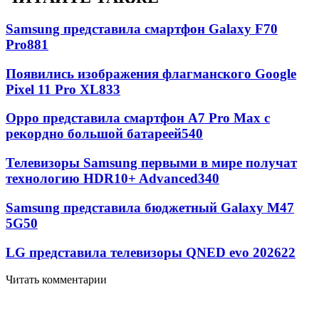
Samsung представила смартфон Galaxy F70
Pro
881
Появились изображения флагманского Google
Pixel 11 Pro XL
833
Oppo представила смартфон A7 Pro Max с
рекордно большой батареей
540
Телевизоры Samsung первыми в мире получат
технологию HDR10+ Advanced
340
Samsung представила бюджетный Galaxy M47
5G
50
LG представила телевизоры QNED evo 2026
22
Читать комментарии