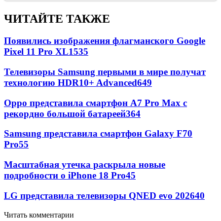
ЧИТАЙТЕ ТАКЖЕ
Появились изображения флагманского Google
Pixel 11 Pro XL
1535
Телевизоры Samsung первыми в мире получат
технологию HDR10+ Advanced
649
Oppo представила смартфон A7 Pro Max с
рекордно большой батареей
364
Samsung представила смартфон Galaxy F70
Pro
55
Масштабная утечка раскрыла новые
подробности о iPhone 18 Pro
45
LG представила телевизоры QNED evo 2026
40
Читать комментарии