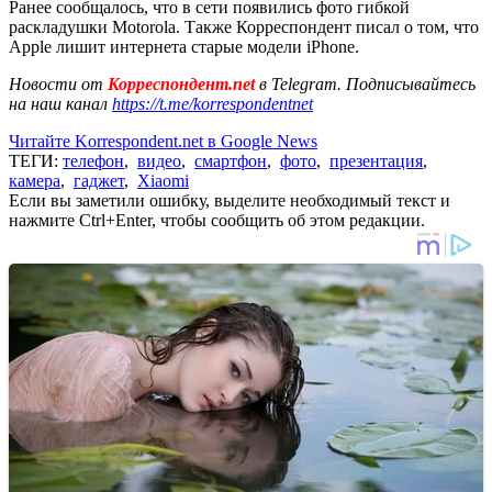
Ранее сообщалось, что в сети появились фото гибкой
раскладушки Motorola. Также Корреспондент писал о том, что
Apple лишит интернета старые модели iPhone.
Новости от
Корреспондент.net
в Telegram. Подписывайтесь
на наш канал
https://t.me/korrespondentnet
Читайте Korrespondent.net в Google News
ТЕГИ:
телефон
,
видео
,
смартфон
,
фото
,
презентация
,
камера
,
гаджет
,
Xiaomi
Если вы заметили ошибку, выделите необходимый текст и
нажмите Ctrl+Enter, чтобы сообщить об этом редакции.