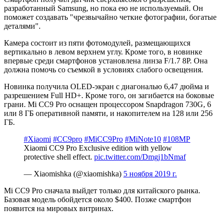
разработанный Samsung, но пока ею не используемый. Он
поможет создавать "чрезвычайно четкие фотографии, богатые
деталями".
Камера состоит из пяти фотомодулей, размещающихся
вертикально в левом верхнем углу. Кроме того, в новинке
впервые среди смартфонов установлена линза F/1.7 8P. Она
должна помочь со съемкой в условиях слабого освещения.
Новинка получила OLED-экран с диагональю 6,47 дюйма и
разрешением Full HD+. Кроме того, он загибается на боковые
грани. Mi CC9 Pro оснащен процессором Snapdragon 730G, 6
или 8 ГБ оперативной памяти, и накопителем на 128 или 256
ГБ.
#Xiaomi
#CC9pro
#MiCC9Pro
#MiNote10
#108MP
Xiaomi CC9 Pro Exclusive edition with yellow
protective shell effect.
pic.twitter.com/Dmgj1bNmaf
— Xiaomishka (@xiaomishka)
5 ноября 2019 г.
Mi CC9 Pro сначала выйдет только для китайского рынка.
Базовая модель обойдется около $400. Позже смартфон
появится на мировых витринах.