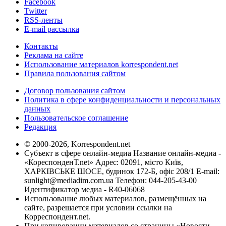
Facebook
Twitter
RSS-ленты
E-mail рассылка
Контакты
Реклама на сайте
Использование материалов korrespondent.net
Правила пользования сайтом
Договор пользования сайтом
Политика в сфере конфиденциальности и персональных
данных
Пользовательское соглашение
Редакция
© 2000-2026, Korrespondent.net
Субъект в сфере онлайн-медиа Название онлайн-медиа -
«КореспонденТ.net» Адрес: 02091, місто Київ,
ХАРКІВСЬКЕ ШОСЕ, будинок 172-Б, офіс 208/1 E-mail:
sunlight@mediadim.com.ua
Телефон: 044-205-43-00
Идентификатор медиа - R40-06068
Использование любых материалов, размещённых на
сайте, разрешается при условии ссылки на
Корреспондент.net.
При копировании материалов со страницы «Новости