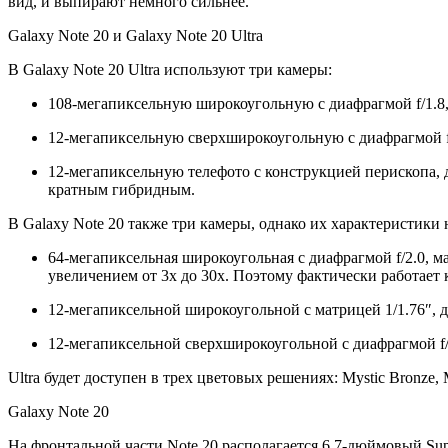
вид, и выпирают немного сильнее.
Galaxy Note 20 и Galaxy Note 20 Ultra
В Galaxy Note 20 Ultra используют три камеры:
108-мегапиксельную широкоугольную с диафрагмой f/1.8,
12-мегапиксельную сверхширокоугольную с диафрагмой f/
12-мегапиксельную телефото с конструкцией перископа, 
кратным гибридным.
В Galaxy Note 20 также три камеры, однако их характеристики
64-мегапиксельная широкоугольная с диафрагмой f/2.0, м
увеличением от 3х до 30х. Поэтому фактически работает 
12-мегапиксельной широкоугольной с матрицей 1/1.76″, ди
12-мегапиксельной сверхширокоугольной с диафрагмой f/2
Ultra будет доступен в трех цветовых решениях: Mystic Bronze, 
Galaxy Note 20
На фронтальной части Note 20 располагается 6,7-дюймовый Su