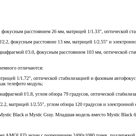
 фокусным расстоянием 26 мм, матрицей 1/1.33″, оптической ст
2.2, фокусным расстояние 13 мм, матрицей 1/2.55″ и электронн
диафрагмой f/3.0, фокусным расстоянием 103 мм, оптической с
 немного отличаются:
атрицей 1/1.72″, оптической стабилизацией и фазовым автофокус
как телефото модуль;
афрагмой f/1.8, углом обзора 79 градусов, оптической стабилиза
.2, матрицей 1/2.55″, углом обзора 120 градусов и электронной
Mystic Black и Mystic Gray. Младшая модель вместо Mystic Black 
per AMOLED экран с разрешением 2400х1080 точек, поддержкой H