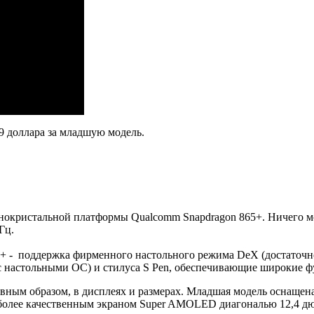
9 доллара за младшую модель.
кристальной платформы Qualcomm Snapdragon 865+. Ничего мощн
Гц.
7+ - поддержка фирменного настольного режима DeX (достаточн
с настольными ОС) и стилуса S Pen, обеспечивающие широкие 
лавным образом, в дисплеях и размерах. Младшая модель оснаще
я более качественным экраном Super AMOLED диагональю 12,4 д