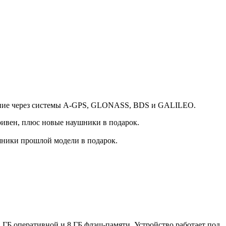
ование через системы A-GPS, GLONASS, BDS и GALILEO.
ривен, плюс новые наушники в подарок.
аушники прошлой модели в подарок.
ГБ оперативной и 8 ГБ флэш-памяти. Устройство работает под