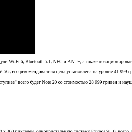
ули Wi-Fi 6, Bluetooth 5.1, NFC и ANT+, а также позиционир
й 5G, его рекомендованная цена установлена на уровне 41 999 г
доступнее" всего будет Note 20 со стоимостью 28 999 гривен и н
 360 пикселей, однокристальную систему Exynos 9110, всего 1 