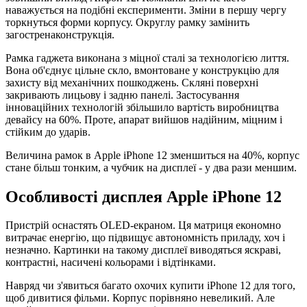
наважується на подібні експерименти. Зміни в першу чергу
торкнуться форми корпусу. Округлу рамку замінить
загостренаконструкція.
Рамка гаджета виконана з міцної сталі за технологією лиття.
Вона об'єднує цільне скло, вмонтоване у конструкцію для
захисту від механічних пошкоджень. Скляні поверхні
закривають лицьову і задню панелі. Застосування
інноваційних технологій збільшило вартість виробництва
девайсу на 60%. Проте, апарат вийшов надійним, міцним і
стійким до ударів.
Величина рамок в Apple iPhone 12 зменшиться на 40%, корпус
стане більш тонким, а чубчик на дисплеї - у два рази меншим.
Особливості дисплея Apple iPhone 12
Пристрій оснастять OLED-екраном. Ця матриця економно
витрачає енергію, що підвищує автономність приладу, хоч і
незначно. Картинки на такому дисплеї виводяться яскраві,
контрастні, насичені кольорами і відтінками.
Навряд чи з'явиться багато охочих купити iPhone 12 для того,
щоб дивитися фільми. Корпус порівняно невеликий. Але