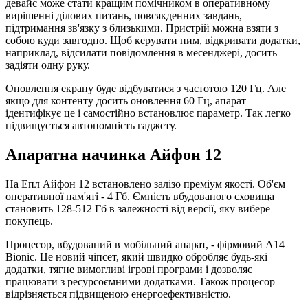
девайс може стати кращим помічником в оперативному
вирішенні ділових питань, повсякденних завдань,
підтримання зв'язку з близькими. Пристрій можна взяти з
собою куди завгодно. Щоб керувати ним, відкривати додатки,
наприклад, відсилати повідомлення в месенджері, досить
задіяти одну руку.
Оновлення екрану буде відбуватися з частотою 120 Гц. Але
якщо для контенту досить оновлення 60 Гц, апарат
ідентифікує це і самостійно встановлює параметр. Так легко
підвищується автономність гаджету.
Апаратна начинка Айфон 12
На Епл Айфон 12 встановлено залізо преміум якості. Об'єм
оперативної пам'яті - 4 Гб. Ємність вбудованого сховища
становить 128-512 Гб в залежності від версії, яку вибере
покупець.
Процесор, вбудований в мобільний апарат, - фірмовий A14
Bionic. Це новий чіпсет, який швидко обробляє будь-які
додатки, тягне вимогливі ігрові програми і дозволяє
працювати з ресурсоємними додатками. Також процесор
відрізняється підвищеною енергоефективністю.