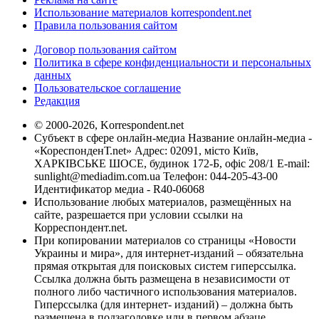
Использование материалов korrespondent.net
Правила пользования сайтом
Договор пользования сайтом
Политика в сфере конфиденциальности и персональных
данных
Пользовательское соглашение
Редакция
© 2000-2026, Korrespondent.net
Субъект в сфере онлайн-медиа Название онлайн-медиа -
«КореспонденТ.net» Адрес: 02091, місто Київ,
ХАРКІВСЬКЕ ШОСЕ, будинок 172-Б, офіс 208/1 E-mail:
sunlight@mediadim.com.ua
Телефон: 044-205-43-00
Идентификатор медиа - R40-06068
Использование любых материалов, размещённых на
сайте, разрешается при условии ссылки на
Корреспондент.net.
При копировании материалов со страницы «Новости
Украины и мира», для интернет-изданий – обязательна
прямая открытая для поисковых систем гиперссылка.
Ссылка должна быть размещена в независимости от
полного либо частичного использования материалов.
Гиперссылка (для интернет- изданий) – должна быть
размещена в подзаголовке или в первом абзаце