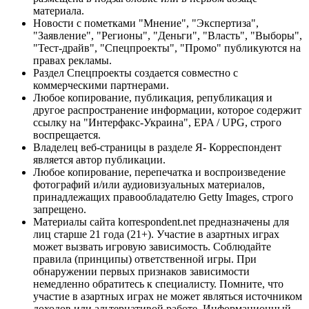
материала.
Новости с пометками "Мнение", "Экспертиза",
"Заявление", "Регионы", "Деньги", "Власть", "Выборы",
"Тест-драйв", "Спецпроекты", "Промо" публикуются на
правах рекламы.
Раздел Спецпроекты создается совместно с
коммерческими партнерами.
Любое копирование, публикация, републикация и
другое распространение информации, которое содержит
ссылку на "Интерфакс-Украина", EPA / UPG, строго
воспрещается.
Владелец веб-страницы в разделе Я- Корреспондент
является автор публикации.
Любое копирование, перепечатка и воспроизведение
фотографий и/или аудиовизуальных материалов,
принадлежащих правообладателю Getty Images, строго
запрещено.
Материалы сайта korrespondent.net предназначены для
лиц старше 21 года (21+). Участие в азартных играх
может вызвать игровую зависимость. Соблюдайте
правила (принципы) ответственной игры. При
обнаружении первых признаков зависимости
немедленно обратитесь к специалисту. Помните, что
участие в азартных играх не может являться источником
доходов или альтернативой работе. Информационный