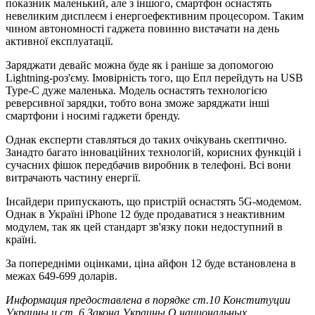
показник маленький, але з іншого, смартфон оснастять
невеликим дисплеєм і енергоефективним процесором. Таким
чином автономності гаджета повинно вистачати на день
активної експлуатації.
Заряджати девайс можна буде як і раніше за допомогою
Lightning-роз'єму. Імовірність того, що Епл перейдуть на USB
Type-C дуже маленька. Модель оснастять технологією
реверсивної зарядки, тобто вона зможе заряджати інші
смартфони і носимі гаджети бренду.
Однак експерти ставляться до таких очікувань скептично.
Занадто багато інноваційних технологій, корисних функцій і
сучасних фішок передбачив виробник в телефоні. Всі вони
витрачають частину енергії.
Інсайдери припускають, що пристрій оснастять 5G-модемом.
Однак в Україні iPhone 12 буде продаватися з неактивним
модулем, так як цей стандарт зв'язку поки недоступний в
країні.
За попередніми оцінками, ціна айфон 12 буде встановлена в
межах 649-699 доларів.
Информация предоставлена в порядке ст.10 Конституции
Украины и ст. 6 Закона Украины О национальных