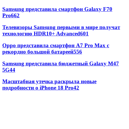
Samsung представила смартфон Galaxy F70
Pro
662
Телевизоры Samsung первыми в мире получат
технологию HDR10+ Advanced
601
Oppo представила смартфон A7 Pro Max с
рекордно большой батареей
556
Samsung представила бюджетный Galaxy M47
5G
44
Масштабная утечка раскрыла новые
подробности о iPhone 18 Pro
42