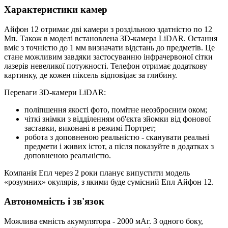
Характеристики камер
Айфон 12 отримає дві камери з роздільною здатністю по 12
Мп. Також в моделі встановлена 3D-камера LiDAR. Остання
вміє з точністю до 1 мм визначати відстань до предметів. Це
стане можливим завдяки застосуванню інфрачервоної сітки
лазерів невеликої потужності. Телефон отримає додаткову
картинку, де кожен піксель відповідає за глибину.
Переваги 3D-камери LiDAR:
поліпшення якості фото, помітне неозброєним оком;
чіткі знімки з відділенням об'єкта зйомки від фонової
заставки, виконані в режимі Портрет;
робота з доповненою реальністю - сканувати реальні
предмети і живих істот, а після показуйте в додатках з
доповненою реальністю.
Компанія Епл через 2 роки планує випустити модель
«розумних» окулярів, з якими буде сумісний Епл Айфон 12.
Автономність і зв'язок
Можлива ємність акумулятора - 2000 мАг. З одного боку,