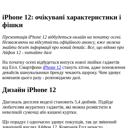
iPhone 12: очікувані характеристики і
фішки
Презентація iPhone 12 відбудеться онлайн на початку осені.
Незважаючи на відсутність офіційного анонсу, вже можна
знайти безліч інформації про новий девайс. Все, що відомо про
Айфон 12 - читайте далі
На початку осені відбудеться випуск нової лінійки гаджетів
від Епл. Смартфони
iPhone 12
стануть хітом, адже поновлення
девайсів шанувальники бренду чекають щороку. Чим здивує
компанія цього разу - розповідаємо далі.
Дизайн iPhone 12
Діагональ дисплея моделі становить 5,4 дюймів. Підійде
любителям акуратних гаджетів, які можна розмістити в
невеликій сумочці або кишені куртки.
Що порадує і одночасно здивує покупців, так це змінений
зовнішній вигляд Айфон 12. Компанія Епл нечасто