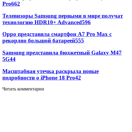
Pro
662
Телевизоры Samsung первыми в мире получат
технологию HDR10+ Advanced
596
Oppo представила смартфон A7 Pro Max с
рекордно большой батареей
555
Samsung представила бюджетный Galaxy M47
5G
44
Масштабная утечка раскрыла новые
подробности о iPhone 18 Pro
42
Читать комментарии