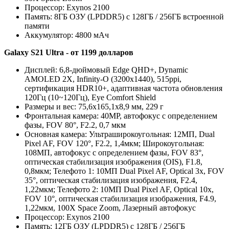
Процессор: Exynos 2100
Память: 8ГБ ОЗУ (LPDDR5) с 128ГБ / 256ГБ встроенной
памяти
Аккумулятор: 4800 мАч
Galaxy S21 Ultra - от 1199 долларов
Дисплей: 6,8-дюймовый Edge QHD+, Dynamic
AMOLED 2X, Infinity-O (3200x1440), 515ppi,
сертификация HDR10+, адаптивная частота обновления
120Гц (10~120Гц), Eye Comfort Shield
Размеры и вес: 75,6x165,1x8,9 мм, 229 г
Фронтальная камера: 40MP, автофокус с определением
фазы, FOV 80°, F2.2, 0,7 мкм
Основная камера: Ультраширокоугольная: 12МП, Dual
Pixel AF, FOV 120°, F2.2, 1,4мкм; Широкоугольная:
108МП, автофокус с определением фазы, FOV 83°,
оптическая стабилизация изображения (OIS), F1.8,
0,8мкм; Телефото 1: 10МП Dual Pixel AF, Optical 3x, FOV
35°, оптическая стабилизация изображения, F2.4,
1,22мкм; Телефото 2: 10МП Dual Pixel AF, Optical 10x,
FOV 10°, оптическая стабилизация изображения, F4.9,
1,22мкм, 100X Space Zoom, Лазерный автофокус
Процессор: Exynos 2100
Память: 12ГБ ОЗУ (LPDDR5) с 128ГБ / 256ГБ