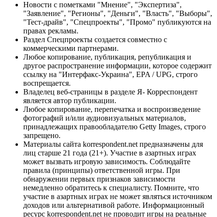
Новости с пометками "Мнение", "Экспертиза",
"Заявление", "Регионы", "Деньги", "Власть", "Выборы",
"Тест-драйв", "Спецпроекты", "Промо" публикуются на
правах рекламы.
Раздел Спецпроекты создается совместно с
коммерческими партнерами.
Любое копирование, публикация, републикация и
другое распространение информации, которое содержит
ссылку на "Интерфакс-Украина", EPA / UPG, строго
воспрещается.
Владелец веб-страницы в разделе Я- Корреспондент
является автор публикации.
Любое копирование, перепечатка и воспроизведение
фотографий и/или аудиовизуальных материалов,
принадлежащих правообладателю Getty Images, строго
запрещено.
Материалы сайта korrespondent.net предназначены для
лиц старше 21 года (21+). Участие в азартных играх
может вызвать игровую зависимость. Соблюдайте
правила (принципы) ответственной игры. При
обнаружении первых признаков зависимости
немедленно обратитесь к специалисту. Помните, что
участие в азартных играх не может являться источником
доходов или альтернативой работе. Информационный
ресурс korrespondent.net не проводит игры на реальные