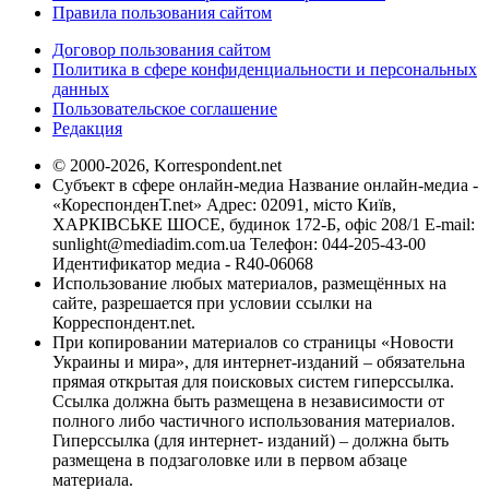
Правила пользования сайтом
Договор пользования сайтом
Политика в сфере конфиденциальности и персональных
данных
Пользовательское соглашение
Редакция
© 2000-2026, Korrespondent.net
Субъект в сфере онлайн-медиа Название онлайн-медиа -
«КореспонденТ.net» Адрес: 02091, місто Київ,
ХАРКІВСЬКЕ ШОСЕ, будинок 172-Б, офіс 208/1 E-mail:
sunlight@mediadim.com.ua
Телефон: 044-205-43-00
Идентификатор медиа - R40-06068
Использование любых материалов, размещённых на
сайте, разрешается при условии ссылки на
Корреспондент.net.
При копировании материалов со страницы «Новости
Украины и мира», для интернет-изданий – обязательна
прямая открытая для поисковых систем гиперссылка.
Ссылка должна быть размещена в независимости от
полного либо частичного использования материалов.
Гиперссылка (для интернет- изданий) – должна быть
размещена в подзаголовке или в первом абзаце
материала.