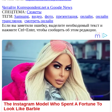
Читайте Korrespondent.net в Google News
СПЕЦТЕМА:
Сюжеты
ТЕГИ:
Samsung
,
видео
,
фото
,
презентация
,
онлайн
,
онлайн
трансляция
,
смотреть онлайн
Если вы заметили ошибку, выделите необходимый текст и
нажмите Ctrl+Enter, чтобы сообщить об этом редакции.