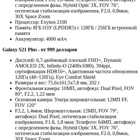
с определением фазы, Hybrid Optic 3X, FOV 76°,
оптическая стабилизация изображения, F2.0, 0,8мкм,
30X Space Zoom
Процессор: Exynos 2100
Память: 8ГБ ОЗУ (LPDDR5) с 128ГБ / 256ГБ встроенной
памяти
Аккумулятор: 4000 мАч
Galaxy S21 Plus - от 999 долларов
Дисплей: 6,7-дюймовый плоский FHD+, Dynamic
AMOLED 2X, Infinity-O (2400x1080), 394ppi,
сертификация HDR10+, Адаптивная частота обновления
120Гц (48~120Гц), Eye Comfort Shield
Размеры и вес: 75,6x161,5x7,8 мм, 202 г
Фронтальная камера: 10МП, автофокус Dual Pixel, FOV
80°, F2.2, 1,22 мкм
Основная камера: Ультра широкоугольная: 12МП FF,
FOV 120°
F2.2, 1,4мкм; Широкоугольная: 12МП, FOV 79°,
автофокус Dual Pixel, оптическая стабилизация
изображения, F1.8, 1,8 мкм; Телефото: 64МП, автофокус
с определением фазы, Hybrid Optic 3X, FOV 76°,
оптическая стабилизация изображения, F2.0, 0,8мкм,
30X Space Zoom