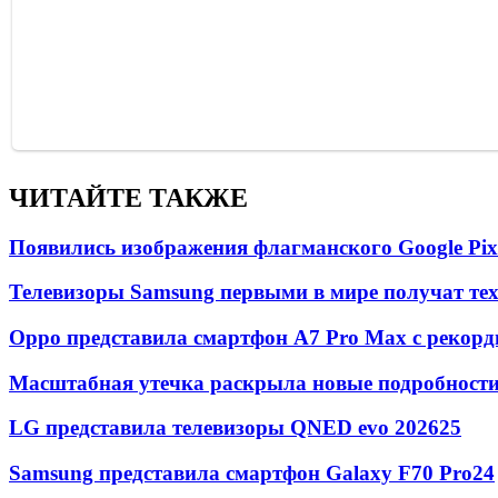
ЧИТАЙТЕ ТАКЖЕ
Появились изображения флагманского Google Pixe
Телевизоры Samsung первыми в мире получат т
Oppo представила смартфон A7 Pro Max с рекорд
Масштабная утечка раскрыла новые подробности 
LG представила телевизоры QNED evo 2026
25
Samsung представила смартфон Galaxy F70 Pro
24