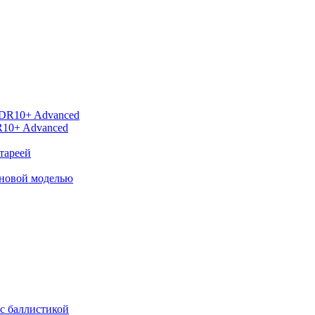
R10+ Advanced
тареей
 новой моделью