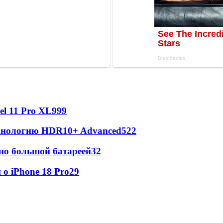
l 11 Pro XL
999
ехнологию HDR10+ Advanced
522
но большой батареей
32
о iPhone 18 Pro
29