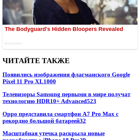
ЧИТАЙТЕ ТАКЖЕ
Появились изображения флагманского Google
Pixel 11 Pro XL
1000
Телевизоры Samsung первыми в мире получат
технологию HDR10+ Advanced
523
Oppo представила смартфон A7 Pro Max с
рекордно большой батареей
32
Масштабная утечка раскрыла новые