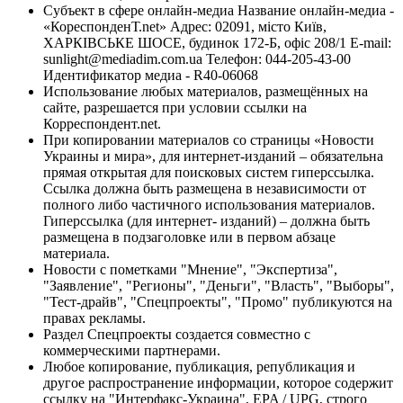
Субъект в сфере онлайн-медиа Название онлайн-медиа -
«КореспонденТ.net» Адрес: 02091, місто Київ,
ХАРКІВСЬКЕ ШОСЕ, будинок 172-Б, офіс 208/1 E-mail:
sunlight@mediadim.com.ua
Телефон: 044-205-43-00
Идентификатор медиа - R40-06068
Использование любых материалов, размещённых на
сайте, разрешается при условии ссылки на
Корреспондент.net.
При копировании материалов со страницы «Новости
Украины и мира», для интернет-изданий – обязательна
прямая открытая для поисковых систем гиперссылка.
Ссылка должна быть размещена в независимости от
полного либо частичного использования материалов.
Гиперссылка (для интернет- изданий) – должна быть
размещена в подзаголовке или в первом абзаце
материала.
Новости с пометками "Мнение", "Экспертиза",
"Заявление", "Регионы", "Деньги", "Власть", "Выборы",
"Тест-драйв", "Спецпроекты", "Промо" публикуются на
правах рекламы.
Раздел Спецпроекты создается совместно с
коммерческими партнерами.
Любое копирование, публикация, републикация и
другое распространение информации, которое содержит
ссылку на "Интерфакс-Украина", EPA / UPG, строго