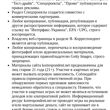
"Тест-драйв", "Спецпроекты", "Промо" публикуются на
правах рекламы.
Раздел Спецпроекты создается совместно с
коммерческими партнерами.
Любое копирование, публикация, републикация и
другое распространение информации, которое содержит
ссылку на "Интерфакс-Украина", EPA / UPG, строго
воспрещается.
Владелец веб-страницы в разделе Я- Корреспондент
является автор публикации.
Любое копирование, перепечатка и воспроизведение
фотографий и/или аудиовизуальных материалов,
принадлежащих правообладателю Getty Images, строго
запрещено.
Материалы сайта korrespondent.net предназначены для
лиц старше 21 года (21+). Участие в азартных играх
может вызвать игровую зависимость. Соблюдайте
правила (принципы) ответственной игры. При
обнаружении первых признаков зависимости
немедленно обратитесь к специалисту. Помните, что
участие в азартных играх не может являться источником
доходов или альтернативой работе. Информационный
ресурс korrespondent.net не проводит игры на реальные
и/или виртуальные деньги, сайт не принимает ни в
какой форме оплату ставок и других платежей, которые