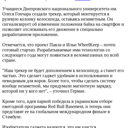
Учащиеся Днепровского национального университета им.
Олеся Гончара создали трекер, который монтируется в
рулевую колонку велосипеда, оставаясь незаметным. Он
сигнализирует об изменении положения байка на смартфон и
позволяет отслеживать его движение в специально
разработанном приложении.
Отмечается, что проект Павла и Ильи WheelKeep – почти
готовый стартап. Разрабатываемые ими технологии со
следующего года могут появиться в веломагазинах по всей
стране.
"Наш трекер не будет дополнением к велосипеду, а станет его
частью. Это сделает гаджет удобным в использовании и
невидимым для воров. Более того, чтобы сделать систему
вообще незаметной, мы придумали магнитную зарядку,
которой ни у кого нет", – уточнил Герман.
Кроме того, идея парней победила в украинском отборе
ежегодной программы Red Bull Basement, и теперь они
представят ее на глобальном международном финале в
Стамбуле.
Изобретатели гаджета надеются, что им удастся