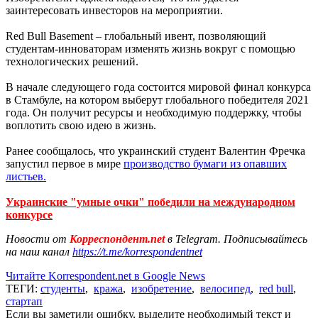
заинтересовать инвесторов на мероприятии.
Red Bull Basement – глобальный ивент, позволяющий
студентам-инноваторам изменять жизнь вокруг с помощью
технологических решений.
В начале следующего года состоится мировой финал конкурса
в Стамбуле, на котором выберут глобального победителя 2021
года. Он получит ресурсы и необходимую поддержку, чтобы
воплотить свою идею в жизнь.
Ранее сообщалось, что украинский студент Валентин Фречка
запустил первое в мире
производство бумаги из опавших
листьев.
Украинские "умные очки" победили на международном
конкурсе
Новости от
Корреспондент.net
в Telegram. Подписывайтесь
на наш канал
https://t.me/korrespondentnet
Читайте Korrespondent.net в Google News
ТЕГИ:
студенты
,
кража
,
изобретение
,
велосипед
,
red bull
,
стартап
Если вы заметили ошибку, выделите необходимый текст и