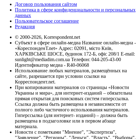
Договор пользования сайтом
Политика в сфере конфиденциальности и персональных
данных
Пользовательское соглашение
Редакция
© 2000-2026, Korrespondent.net
Субъект в сфере онлайн-медиа Название онлайн-медиа -
«КореспонденТ.net» Адрес: 02091, місто Київ,
ХАРКІВСЬКЕ ШОСЕ, будинок 172-Б, офіс 208/1 E-mail:
sunlight@mediadim.com.ua
Телефон: 044-205-43-00
Идентификатор медиа - R40-06068
Использование любых материалов, размещённых на
сайте, разрешается при условии ссылки на
Корреспондент.net.
При копировании материалов со страницы «Новости
Украины и мира», для интернет-изданий – обязательна
прямая открытая для поисковых систем гиперссылка.
Ссылка должна быть размещена в независимости от
полного либо частичного использования материалов.
Гиперссылка (для интернет- изданий) – должна быть
размещена в подзаголовке или в первом абзаце
материала.
Новости с пометками "Мнение", "Экспертиза",
"Заявление", "Регионы", "Деньги", "Власть", "Выборы",