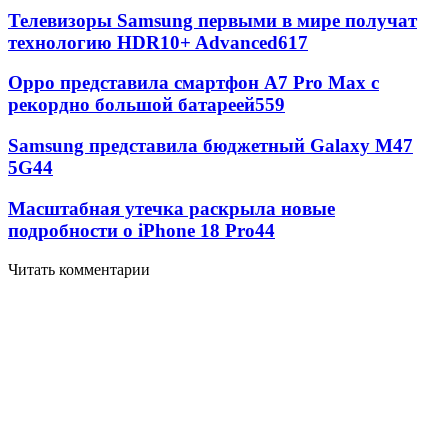
Телевизоры Samsung первыми в мире получат
технологию HDR10+ Advanced
617
Oppo представила смартфон A7 Pro Max с
рекордно большой батареей
559
Samsung представила бюджетный Galaxy M47
5G
44
Масштабная утечка раскрыла новые
подробности о iPhone 18 Pro
44
Читать комментарии