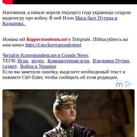
Напомним, а начале апреля текущего года украинцы создали
видеоигру про войну. В ней Илон
Маск бьет Путина и
Кадырова.
Новини від
Корреспондент.net
в Telegram. Підписуйтесь на
наш канал
https://t.me/korrespondentnet
Читайте Korrespondent.net в Google News
ТЕГИ:
Игра
,
видео
,
Компьютерная игра
,
Владимир Путин
,
гаджет
,
Война в Украине
Если вы заметили ошибку, выделите необходимый текст и
нажмите Ctrl+Enter, чтобы сообщить об этом редакции.