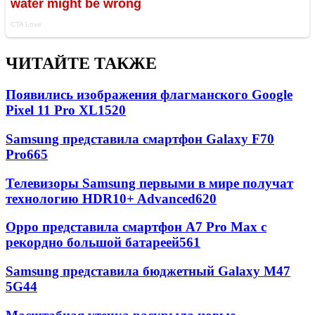
ЧИТАЙТЕ ТАКЖЕ
Появились изображения флагманского Google
Pixel 11 Pro XL
1520
Samsung представила смартфон Galaxy F70
Pro
665
Телевизоры Samsung первыми в мире получат
технологию HDR10+ Advanced
620
Oppo представила смартфон A7 Pro Max с
рекордно большой батареей
561
Samsung представила бюджетный Galaxy M47
5G
44