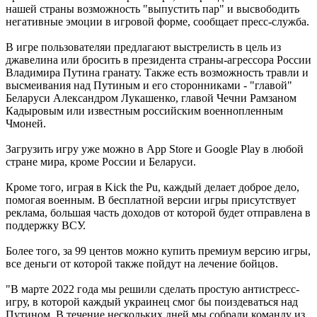
нашей страны возможность "выпустить пар" и высвободить
негативные эмоции в игровой форме, сообщает пресс-служба.
В игре пользователяи предлагают выстрелисть в цель из
джавелина или бросить в президента страны-агрессора России
Владимира Путина гранату. Также есть возможность травли и
высмеивания над Путиным и его сторонниками - "главой"
Беларуси Александром Лукашенко, главой Чечни Рамзаном
Кадыровым или известным российским военнопленным
Чмоней.
Загрузить игру уже можно в App Store и Google Play в любой
стране мира, кроме России и Беларуси.
Кроме того, играя в Kick the Pu, каждый делает доброе дело,
помогая военным. В бесплатной версии игры присутствует
реклама, большая часть доходов от которой будет отправлена в
поддержку ВСУ.
Более того, за 99 центов можно купить премиум версию игры,
все деньги от которой также пойдут на лечение бойцов.
"В марте 2022 года мы решили сделать простую антистресс-
игру, в которой каждый украинец смог бы поиздеваться над
Путином. В течение нескольких дней мы собрали команду из