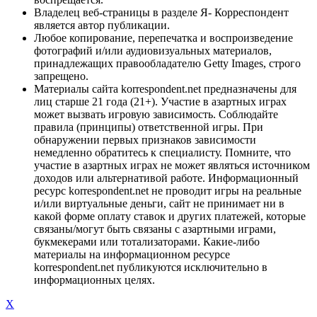
Владелец веб-страницы в разделе Я- Корреспондент
является автор публикации.
Любое копирование, перепечатка и воспроизведение
фотографий и/или аудиовизуальных материалов,
принадлежащих правообладателю Getty Images, строго
запрещено.
Материалы сайта korrespondent.net предназначены для
лиц старше 21 года (21+). Участие в азартных играх
может вызвать игровую зависимость. Соблюдайте
правила (принципы) ответственной игры. При
обнаружении первых признаков зависимости
немедленно обратитесь к специалисту. Помните, что
участие в азартных играх не может являться источником
доходов или альтернативой работе. Информационный
ресурс korrespondent.net не проводит игры на реальные
и/или виртуальные деньги, сайт не принимает ни в
какой форме оплату ставок и других платежей, которые
связаны/могут быть связаны с азартными играми,
букмекерами или тотализаторами. Какие-либо
материалы на информационном ресурсе
korrespondent.net публикуются исключительно в
информационных целях.
X