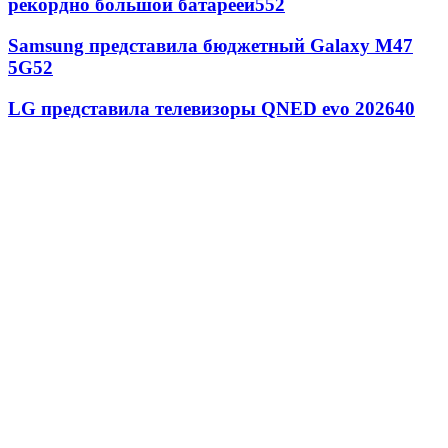
рекордно большой батареей
552
Samsung представила бюджетный Galaxy M47
5G
52
LG представила телевизоры QNED evo 2026
40