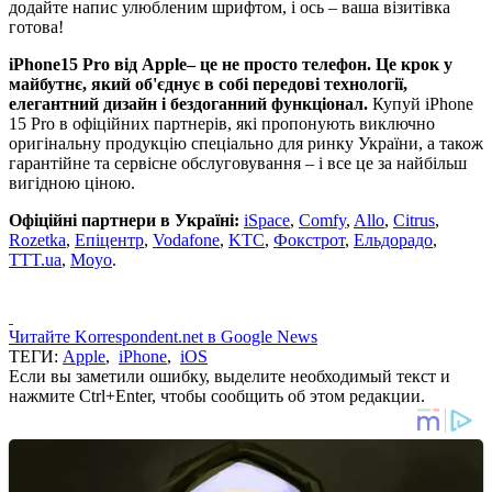
додайте напис улюбленим шрифтом, і ось ‒ ваша візитівка
готова!
iPhone
15 Pro
від Apple
‒ це не просто телефон. Це крок у
майбутнє, який об'єднує в собі передові технології,
елегантний дизайн і бездоганний функціонал.
Купуй iPhone
15 Pro в офіційних партнерів, які пропонують виключно
оригінальну продукцію спеціально для ринку України, а також
гарантійне та сервісне обслуговування ‒ і все це за найбільш
вигідною ціною.
Офіційні партнери в Україні:
iSpace
,
Comfy
,
Allo
,
Citrus
,
Rozetka
,
Епіцентр
,
Vodafone
,
KTC
,
Фокстрот
,
Ельдорадо
,
TTT.ua
,
Moyo
.
Читайте Korrespondent.net в Google News
ТЕГИ:
Apple
,
iPhone
,
iOS
Если вы заметили ошибку, выделите необходимый текст и
нажмите Ctrl+Enter, чтобы сообщить об этом редакции.