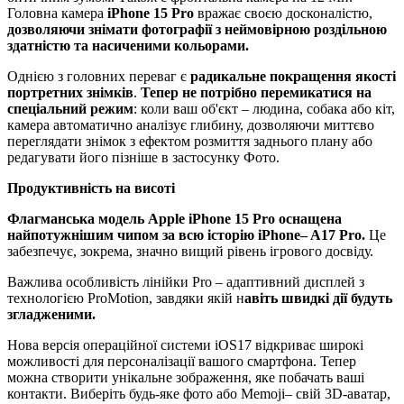
Головна камера
iPhone
15 Pro
вражає своєю досконалістю,
дозволяючи знімати фотографії з неймовірною роздільною
здатністю та насиченими кольорами.
Однією з головних переваг є
радикальне покращення якості
портретних знімків
.
Тепер не потрібно перемикатися на
спеціальний режим
: коли ваш об'єкт ‒ людина, собака або кіт,
камера автоматично аналізує глибину, дозволяючи миттєво
переглядати знімок з ефектом розмиття заднього плану або
редагувати його пізніше в застосунку Фото.
Продуктивність на висоті
Флагманська модель Apple
iPhone
15 Pro
оснащена
найпотужнішим чипом за всю історію iPhone
– A
17 Pro
.
Це
забезпечує, зокрема, значно вищий рівень ігрового досвіду.
Важлива особливість лінійки Pro – адаптивний дисплей з
технологією ProMotion, завдяки якій н
авіть швидкі дії будуть
згладженими.
Нова версія операційної системи iOS17 відкриває широкі
можливості для персоналізації вашого смартфона. Тепер
можна створити унікальне зображення, яке побачать ваші
контакти. Виберіть будь-яке фото або Memoji‒ свій 3D-аватар,