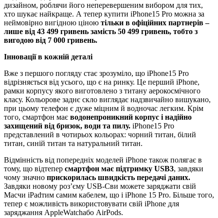
дизайном, роблячи його неперевершеним вибором для тих,
хто шукає найкраще. А тепер купити iPhone15 Pro можна за
неймовірно вигідною ціною
тільки в офіційних партнерів –
лише від 43 499 гривень замість 50 499 гривень, тобто з
вигодою від 7 000 гривень.
Інновації в кожній деталі
Вже з першого погляду стає зрозуміло, що iPhone15 Pro
відрізняється від усього, що є на ринку. Це перший iPhone,
рамки корпусу якого виготовлено з титану аерокосмічного
класу. Кольорове заднє скло виглядає надзвичайно вишукано,
при цьому телефон є дуже міцним й водночас легким. Крім
того, смартфон має
водонепроникний корпус і надійно
захищений від бризок, води та пилу.
iPhone15 Pro
представлений в чотирьох кольорах: чорний титан, білий
титан, синій титан та натуральний титан.
Відмінність від попередніх моделей iPhone також полягає в
тому, що відтепер
смартфон має підтримку
USB
3
, завдяки
чому значно
прискорилась швидкість передачі даних.
Завдяки новому роз’єму USB-Cви можете заряджати свій
Macчи iPadтим самим кабелем, що і iPhone 15 Pro. Більше того,
тепер є можливість використовувати свій iPhone для
заряджання AppleWatchабо AirPods.