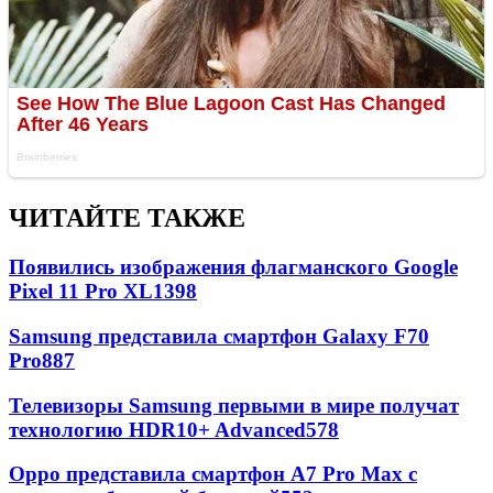
ЧИТАЙТЕ ТАКЖЕ
Появились изображения флагманского Google
Pixel 11 Pro XL
1398
Samsung представила смартфон Galaxy F70
Pro
887
Телевизоры Samsung первыми в мире получат
технологию HDR10+ Advanced
578
Oppo представила смартфон A7 Pro Max с