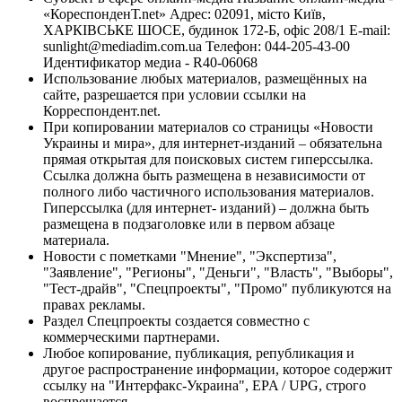
«КореспонденТ.net» Адрес: 02091, місто Київ,
ХАРКІВСЬКЕ ШОСЕ, будинок 172-Б, офіс 208/1 E-mail:
sunlight@mediadim.com.ua
Телефон: 044-205-43-00
Идентификатор медиа - R40-06068
Использование любых материалов, размещённых на
сайте, разрешается при условии ссылки на
Корреспондент.net.
При копировании материалов со страницы «Новости
Украины и мира», для интернет-изданий – обязательна
прямая открытая для поисковых систем гиперссылка.
Ссылка должна быть размещена в независимости от
полного либо частичного использования материалов.
Гиперссылка (для интернет- изданий) – должна быть
размещена в подзаголовке или в первом абзаце
материала.
Новости с пометками "Мнение", "Экспертиза",
"Заявление", "Регионы", "Деньги", "Власть", "Выборы",
"Тест-драйв", "Спецпроекты", "Промо" публикуются на
правах рекламы.
Раздел Спецпроекты создается совместно с
коммерческими партнерами.
Любое копирование, публикация, републикация и
другое распространение информации, которое содержит
ссылку на "Интерфакс-Украина", EPA / UPG, строго
воспрещается.