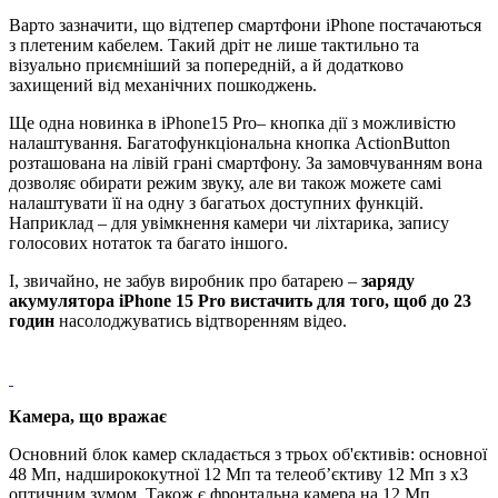
Варто зазначити, що відтепер смартфони iPhone постачаються
з плетеним кабелем. Такий дріт не лише тактильно та
візуально приємніший за попередній, а й додатково
захищений від механічних пошкоджень.
Ще одна новинка в iPhone15 Pro– кнопка дії з можливістю
налаштування. Багатофункціональна кнопка ActionButton
розташована на лівій грані смартфону. За замовчуванням вона
дозволяє обирати режим звуку, але ви також можете самі
налаштувати її на одну з багатьох доступних функцій.
Наприклад – для увімкнення камери чи ліхтарика, запису
голосових нотаток та багато іншого.
І, звичайно, не забув виробник про батарею ‒
заряду
акумулятора
iPhone
15 Pro
вистачить для того, щоб до 23
годин
насолоджуватись відтворенням відео.
Камера, що вражає
Основний блок камер складається з трьох об'єктивів: основної
48 Мп, надширококутної 12 Мп та телеобʼєктиву 12 Мп з х3
оптичним зумом. Також є фронтальна камера на 12 Мп.