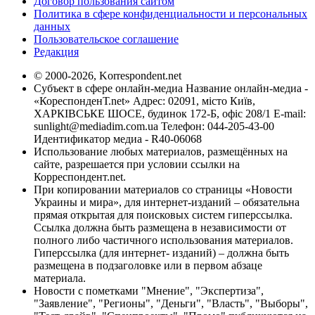
Договор пользования сайтом
Политика в сфере конфиденциальности и персональных
данных
Пользовательское соглашение
Редакция
© 2000-2026, Korrespondent.net
Субъект в сфере онлайн-медиа Название онлайн-медиа -
«КореспонденТ.net» Адрес: 02091, місто Київ,
ХАРКІВСЬКЕ ШОСЕ, будинок 172-Б, офіс 208/1 E-mail:
sunlight@mediadim.com.ua
Телефон: 044-205-43-00
Идентификатор медиа - R40-06068
Использование любых материалов, размещённых на
сайте, разрешается при условии ссылки на
Корреспондент.net.
При копировании материалов со страницы «Новости
Украины и мира», для интернет-изданий – обязательна
прямая открытая для поисковых систем гиперссылка.
Ссылка должна быть размещена в независимости от
полного либо частичного использования материалов.
Гиперссылка (для интернет- изданий) – должна быть
размещена в подзаголовке или в первом абзаце
материала.
Новости с пометками "Мнение", "Экспертиза",
"Заявление", "Регионы", "Деньги", "Власть", "Выборы",