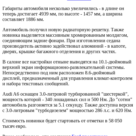
Габариты автомобиля несколько увеличились - в длине он
теперь достигает 4939 мм, по высоте - 1457 мм, а ширина
составляет 1886 мм.
Автомобиль получил новую радиаторную решетку. Также
новинка выделяется массивным хромированным молдигом,
соединяющим задние фонари. При изготовлении седана
производитель активно задействовал алюминий - в капоте,
дверях, крышке багажного отделения и других частях.
В салоне все настройки отныне выводятся на 10.1-дюймовый
верхний экран информационно-развлекательной системы.
Непосредственно под ним расположен 8.6-дюймовый
дисплей, предназначенный для управления климат-контролем
и набора текстовых сообщений.
Audi A6 оснащен 3.0-литровой турбированной "шестеркой",
мощность которой - 340 лошадиных сил и 500 Нм. До "сотни"
автомобиль разгоняется за 5.1 секунду. Также доступна версия
с 3.0-литровым "турбодизелем" мощностью 286 л.с. и 620 Нм.
Стоимость новинки будет стартовать от отметки в 58 050
тысяч евро.