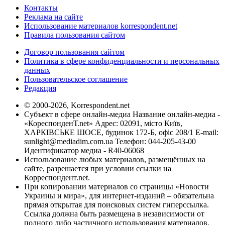
Контакты
Реклама на сайте
Использование материалов korrespondent.net
Правила пользования сайтом
Договор пользования сайтом
Политика в сфере конфиденциальности и персональных
данных
Пользовательское соглашение
Редакция
© 2000-2026, Korrespondent.net
Субъект в сфере онлайн-медиа Название онлайн-медиа -
«КореспонденТ.net» Адрес: 02091, місто Київ,
ХАРКІВСЬКЕ ШОСЕ, будинок 172-Б, офіс 208/1 E-mail:
sunlight@mediadim.com.ua
Телефон: 044-205-43-00
Идентификатор медиа - R40-06068
Использование любых материалов, размещённых на
сайте, разрешается при условии ссылки на
Корреспондент.net.
При копировании материалов со страницы «Новости
Украины и мира», для интернет-изданий – обязательна
прямая открытая для поисковых систем гиперссылка.
Ссылка должна быть размещена в независимости от
полного либо частичного использования материалов.