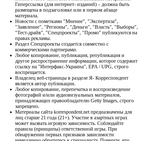
Гиперссылка (для интернет- изданий) – должна быть
размещена в подзаголовке или в первом абзаце
материала.
Новости с пометками "Мнение", "Экспертиза",
"Заявление", "Регионы", "Деньги", "Власть", "Выборы",
"Тест-драйв", "Спецпроекты", "Промо" публикуются на
правах рекламы.
Раздел Спецпроекты создается совместно с
коммерческими партнерами.
Любое копирование, публикация, републикация и
другое распространение информации, которое содержит
ссылку на "Интерфакс-Украина", EPA / UPG, строго
воспрещается.
Владелец веб-страницы в разделе Я- Корреспондент
является автор публикации.
Любое копирование, перепечатка и воспроизведение
фотографий и/или аудиовизуальных материалов,
принадлежащих правообладателю Getty Images, строго
запрещено.
Материалы сайта korrespondent.net предназначены для
лиц старше 21 года (21+). Участие в азартных играх
может вызвать игровую зависимость. Соблюдайте
правила (принципы) ответственной игры. При
обнаружении первых признаков зависимости
немедленно обратитесь к специалисту. Помните, что