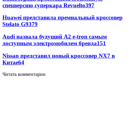
спецверсию суперкара Revuelto
397
Huawei представила премиальный кроссовер
Stelato G9
379
Audi назвала будущий A2 e-tron самым
доступным электромобилем бренда
151
Nissan представил новый кроссовер NX7 в
Китае
64
Читать комментарии