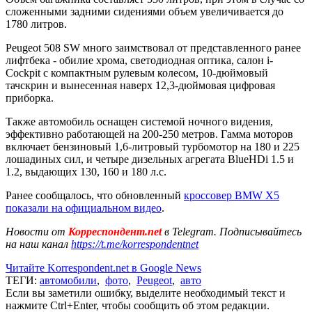
сложенными задними сидениями объем увеличивается до
1780 литров.
Peugeot 508 SW много заимствовал от представленного ранее
лифтбека - обилие хрома, светодиодная оптика, салон i-
Cockpit с компактным рулевым колесом, 10-дюймовый
тачскрин и вынесенная наверх 12,3-дюймовая цифровая
приборка.
Также автомобиль оснащен системой ночного видения,
эффективно работающей на 200-250 метров. Гамма моторов
включает бензиновый 1,6-литровый турбомотор на 180 и 225
лошадиных сил, и четыре дизельных агрегата BlueHDi 1.5 и
1.2, выдающих 130, 160 и 180 л.с.
Ранее сообщалось, что обновленный
кроссовер BMW X5
показали на официальном видео
.
Новости от
Корреспондент.net
в Telegram. Подписывайтесь
на наш канал
https://t.me/korrespondentnet
Читайте Korrespondent.net в Google News
ТЕГИ:
автомобили
,
фото
,
Peugeot
,
авто
Если вы заметили ошибку, выделите необходимый текст и
нажмите Ctrl+Enter, чтобы сообщить об этом редакции.