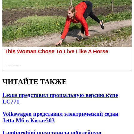
ЧИТАЙТЕ ТАКЖЕ
Lexus представил прощальную версию купе
LC
771
Volkswagen представил электрический седан
Jetta M6 в Китае
503
Lamborghini представила юбилейную