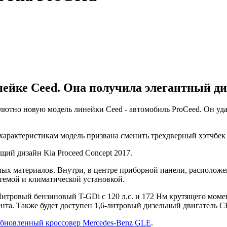
нейке Ceed. Она получила элегантный ди
лютно новую модель линейки Ceed - автомобиль ProCeed. Он уда
характеристикам модель призвана сменить трехдверный хэтчбек p
ий дизайн Kia Proceed Concept 2017.
ных материалов. Внутри, в центре приборной панели, располож
темой и климатической установкой.
итровый бензиновый T-GDi с 120 л.с. и 172 Нм крутящего моме
та. Также будет доступен 1,6-литровый дизельный двигатель CR
бновленный кроссовер Mercedes-Benz GLE
.