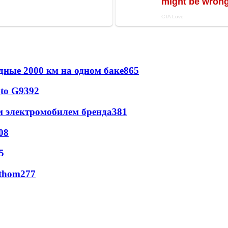
дные 2000 км на одном баке
865
to G9
392
м электромобилем бренда
381
08
5
thom
277