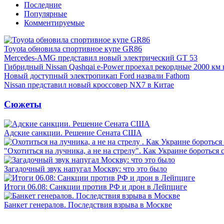
Последние
Популярные
Комментируемые
Toyota обновила спортивное купе GR86
Mercedes-AMG представил новый электрический GT 53
Гибридный Nissan Qashqai e-Power проехал рекордные 2000 км 
Новый доступный электропикап Ford назвали Fathom
Nissan представил новый кроссовер NX7 в Китае
Сюжеты
Адские санкции. Решение Сената США
"Охотиться на лучника, а не на стрелу". Как Украине бороться 
Загадочный звук напугал Москву: что это было
Итоги 06.08: Санкции против РФ и дрон в Лейпциге
Банкет генералов. Последствия взрыва в Москве