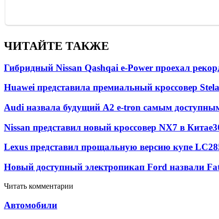
ЧИТАЙТЕ ТАКЖЕ
Гибридный Nissan Qashqai e-Power проехал рекор
Huawei представила премиальный кроссовер Stela
Audi назвала будущий A2 e-tron самым доступны
Nissan представил новый кроссовер NX7 в Китае
3
Lexus представил прощальную версию купе LC
28
Новый доступный электропикап Ford назвали Fa
Читать комментарии
Автомобили